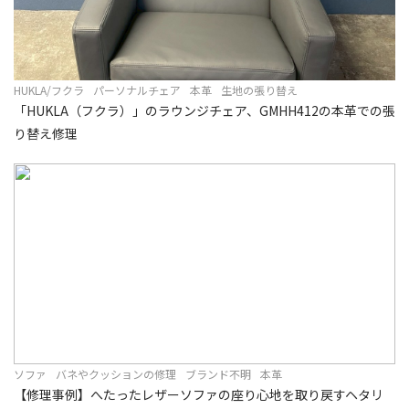
HUKLA/フクラ
パーソナルチェア
本革
生地の張り替え
「HUKLA（フクラ）」のラウンジチェア、GMHH412の本革での張
り替え修理
ソファ
バネやクッションの修理
ブランド不明
本革
【修理事例】へたったレザーソファの座り心地を取り戻すヘタリ