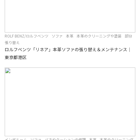
ROLF BENZ/ロルフベンツ
ソファ
本革
本革のクリーニングや塗装
部分
張り替え
ロルフベンツ「リネア」本革ソファの張り替え＆メンテナンス｜
東京都港区
インザルーム
ソファ
バネやクッションの修理
本革
本革のクリーニング