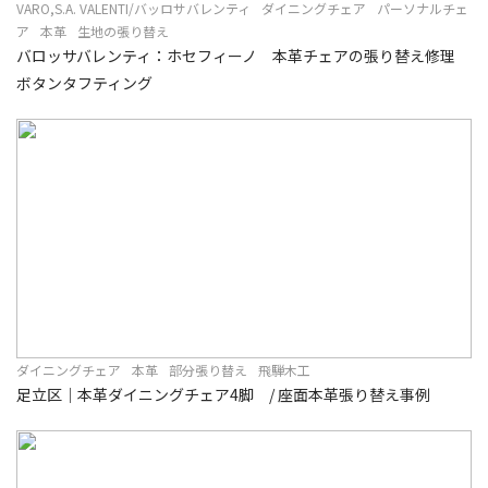
VARO,S.A. VALENTI/バッロサバレンティ
ダイニングチェア
パーソナルチェ
ア
本革
生地の張り替え
バロッサバレンティ：ホセフィーノ 本革チェアの張り替え修理
ボタンタフティング
ダイニングチェア
本革
部分張り替え
飛騨木工
足立区｜本革ダイニングチェア4脚 / 座面本革張り替え事例