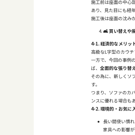
施工前は座面の中心
あり、見た目にも経
施工後は座面の沈み
🛋️
買い替えや
4-1.
経済的なメリッ
高級なL字型のカウ
一方で、今回の事例
ば、
全面的な張り替
その為に、新しくソ
す。
つまり、ソファのカ
ンスに優れる場合も
4-2.
環境的・お気に
長い間使い慣れ
家具への影響が