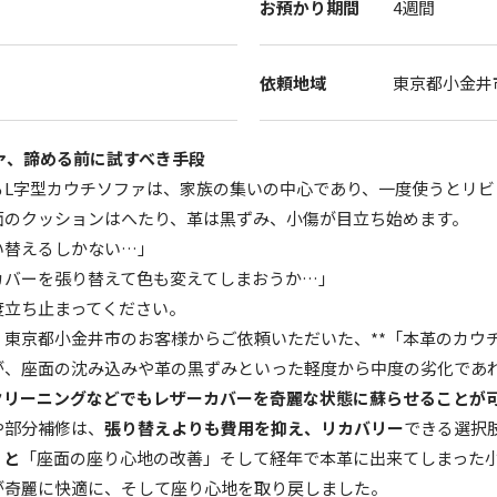
お預かり期間
4週間
依頼地域
東京都小金井
ァ、諦める前に試すべき手段
るL字型カウチソファは、家族の集いの中心であり、一度使うとリビ
面のクッションはへたり、革は黒ずみ、小傷が目立ち始めます。
い替えるしかない…」
カバーを張り替えて色も変えてしまおうか…」
度立ち止まってください。
東京都小金井市のお客様からご依頼いただいた、**「本革のカウチ
が、座面の沈み込みや革の黒ずみといった軽度から中度の劣化であれ
クリーニングなどでもレザーカバーを奇麗な状態に蘇らせることが
や部分補修は、
張り替えよりも費用を抑え、リカバリー
できる選択
」
と
「座面の座り心地の改善」そして経年で本革に出来てしまった
が奇麗に快適に、そして座り心地を取り戻しました。