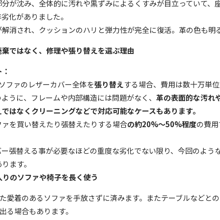
部分が沈み、全体的に汚れや黒ずみによるくすみが目立っていて、
年劣化がありました。
が解消され、クッションのハリと弾力性が完全に復活。革の色も明
廃棄ではなく、修理や張り替えを選ぶ理由
ト：
チソファのレザーカバー全体を
張り替え
する場合、費用は数十万単位
のように、フレームや内部構造には問題がなく、
革の表面的な汚れ
えではなくクリーニングなどで対応可能なケースもあります。
ファを買い替えたり張替えたりする場合
の約
20%
〜
50%
程度
の費用
バー張替える事が必要なほどの重度な劣化でない限り、今回のよう
あります。
入りのソファや椅子を長く使う
た愛着のあるソファを手放さずに済みます。またテーブルなどとの
出る場合もあります。