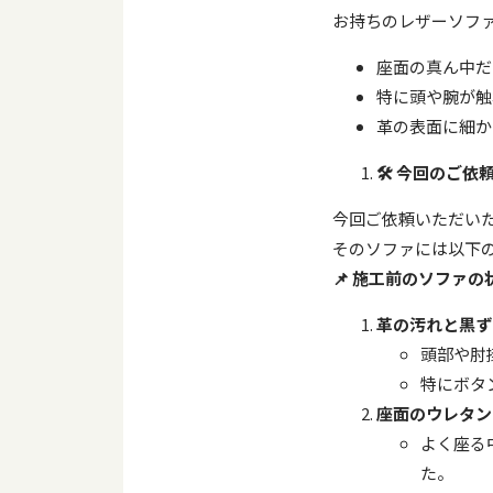
お持ちのレザーソフ
座面の真ん中だ
特に頭や腕が触
革の表面に細か
🛠️
今回のご依
今回ご依頼いただい
そのソファには以下
📌
施工前のソファの
革の汚れと黒ず
頭部や肘
特にボタ
座面のウレタン
よく座る
た。