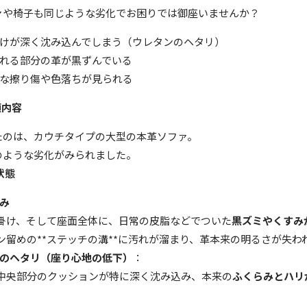
ァや椅子も同じような劣化でお困りでは御座いませんか？
けが深く沈み込んでしまう（ウレタンのヘタリ）
れる部分の革が黒ずんでいる
な擦り傷や色落ちが見られる
頼内容
たのは、カウチタイプの大型の本革ソファ。
のような劣化がみられました。
状態
み
掛け、そして座面全体に、日常の皮脂などでついた
黒ズミやくすみ
ン留めの**ステッチの溝**に汚れが溜まり、革本来の明るさが失わ
のヘタリ（座り心地の低下）
：
中央部分のクッションが特に深く沈み込み、本来の
ふくらみとハリ