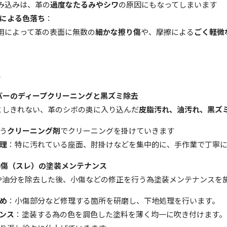
み込みは、革の
過度なたるみやシワ
の原因にもなってしまいます
による色落ち
：
用によって革の表面に無数の
細かな擦り傷
や、摩擦による
ごく軽微
ス
バーのディープクリーニングと黒ズミ除去
としきれない、革のシボの奥に入り込んだ
皮脂汚れ、油汚れ、黒ズ
う
クリーニング剤
でクリーニングを掛けていきます
理
：特に汚れている座面、肘掛けなどを集中的に、手作業で丁寧
小傷（スレ）の塗装メンテナンス
や油分を除去した後、小傷などの修正を行う為塗装メンテナンスを
め
：小傷部分など修理する箇所を研磨し、下地処理を行います。
ンス
：塗装する為の色を調色した塗料を薄く均一に吹き付けます。