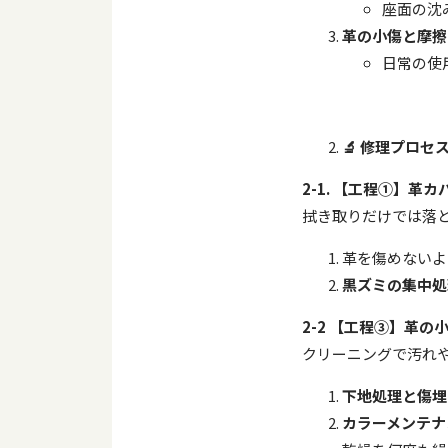
座面の沈
革の小傷と摩擦
日常の使
🔬
修理プロセ
2-1.
【工程
①
】革カ
拭き取りだけでは落
革を傷めないよ
黒ズミの集中処
2-2
【工程
③
】革の
クリーニングで汚れ
下地処理と傷埋
カラーメンテナ