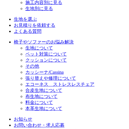
施工内容別に見る
生地別に見る
生地を選ぶ
お見積りを依頼する
よくある質問
椅子やソファーのお悩み解決
生地について
ペット対策について
クッションについて
その他
カッシーナ/Cassina
張り替えや修理について
エコーネス ストレスレスチェア
合皮生地について
布生地について
料金について
本革生地について
お知らせ
お問い合わせ・求人応募