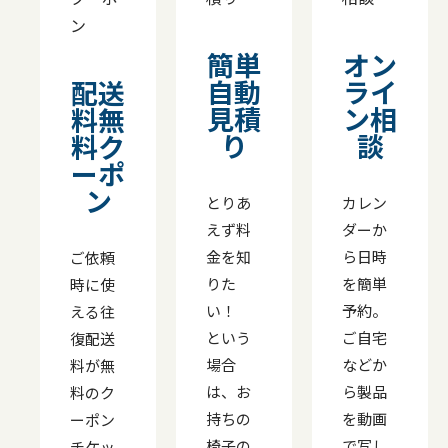
簡単
オン
自動
ライ
配送
見積
ン相
料無
り
談
料ク
ーポ
ン
とりあ
カレン
えず料
ダーか
金を知
ら日時
ご依頼
りた
を簡単
時に使
い！
予約。
える往
という
ご自宅
復配送
場合
などか
料が無
は、お
ら製品
料のク
持ちの
を動画
ーポン
椅子の
で写し
チケッ