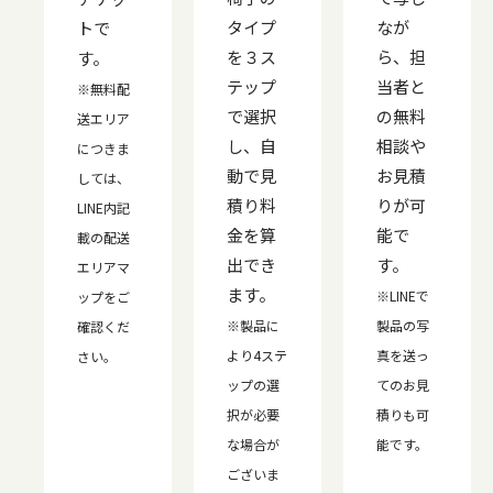
タイプ
なが
トで
を３ス
ら、担
す。
テップ
当者と
※無料配
で選択
の無料
送エリア
し、自
相談や
につきま
動で見
お見積
しては、
積り料
りが可
LINE内記
金を算
能で
載の配送
出でき
す。
エリアマ
ます。
※LINEで
ップをご
※製品に
製品の写
確認くだ
より4ステ
真を送っ
さい。
ップの選
てのお見
択が必要
積りも可
な場合が
能です。
ございま