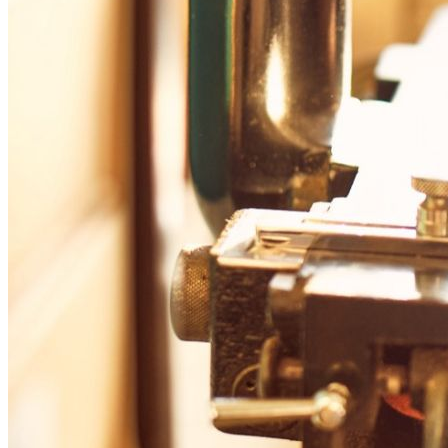
シ
ョ
ン