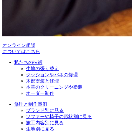
オンライン相談
についてはこちら
私たちの技術
生地の張り替え
クッションやバネの修理
木部塗装と修理
本革のクリーニングや塗装
オーダー制作
修理と制作事例
ブランド別に見る
ソファーや椅子の形状別に見る
施工内容別に見る
生地別に見る