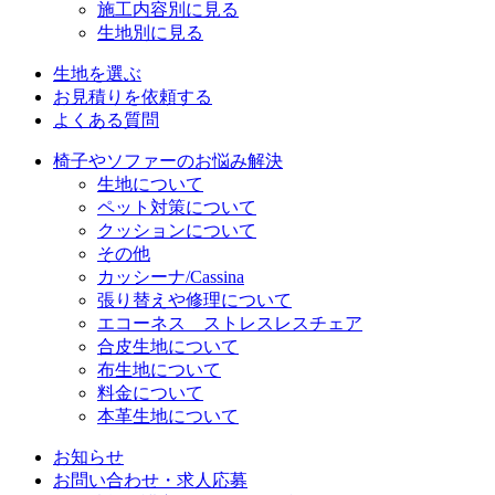
施工内容別に見る
生地別に見る
生地を選ぶ
お見積りを依頼する
よくある質問
椅子やソファーのお悩み解決
生地について
ペット対策について
クッションについて
その他
カッシーナ/Cassina
張り替えや修理について
エコーネス ストレスレスチェア
合皮生地について
布生地について
料金について
本革生地について
お知らせ
お問い合わせ・求人応募