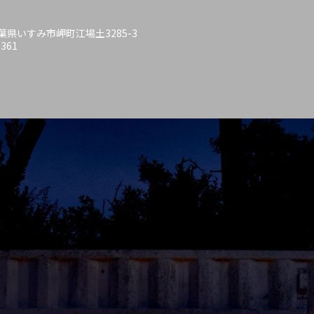
 千葉県いすみ市岬町江場土3285-3
6361