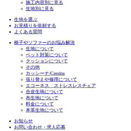
施工内容別に見る
生地別に見る
生地を選ぶ
お見積りを依頼する
よくある質問
椅子やソファーのお悩み解決
生地について
ペット対策について
クッションについて
その他
カッシーナ/Cassina
張り替えや修理について
エコーネス ストレスレスチェア
合皮生地について
布生地について
料金について
本革生地について
お知らせ
お問い合わせ・求人応募