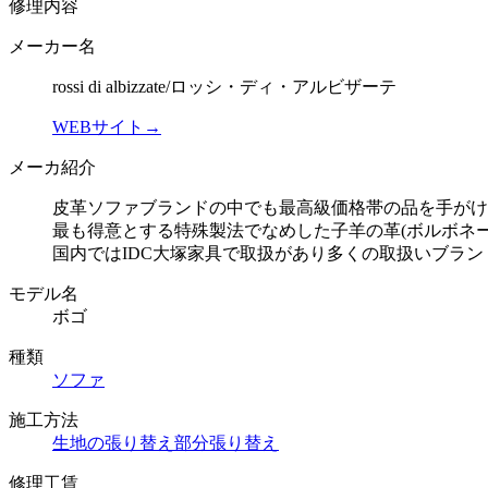
修理内容
メーカー名
rossi di albizzate/ロッシ・ディ・アルビザーテ
WEBサイト→
メーカ紹介
皮革ソファブランドの中でも最高級価格帯の品を手がけ
最も得意とする特殊製法でなめした子羊の革(ボルボネー
国内ではIDC大塚家具で取扱があり多くの取扱いブラ
モデル名
ボゴ
種類
ソファ
施工方法
生地の張り替え
部分張り替え
修理工賃