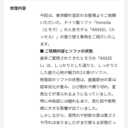
修理内容
今回は、東京都杉並区のお客様よりご依頼
いただいた、ドイツ製ソファ「
himolla
（ヒモラ）」の人気モデル「
KASSEL
（カ
ッセル）」の張り替え事例をご紹介いたし
ます。
■
ご依頼内容とソファの状態
長年ご愛用されてきたヒモラの「
KASSE
L
」は、しっかりとした造りと、しっかりと
した座り心地が魅力の
2
人掛けソファ。
修理前のソファの状態は、座面部分の革は
経年劣化が進み、ひび割れや擦り切れ、変
色などが見られるようになっていました。
特に中央部には破れもあり、見た目や使用
感に大きな影響が出ていました。
しかしながら、背凭れや肘掛の革は黒ズミ
や汚れはありましたがまだ使える状態だっ