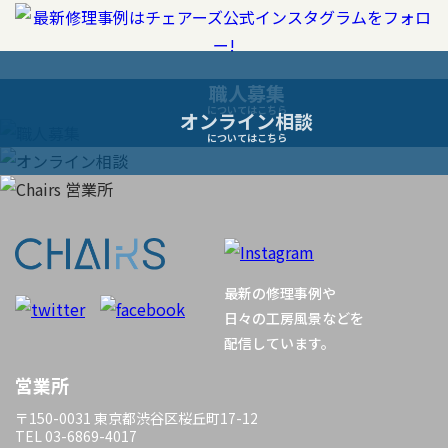
ゲ
ー
職人募集
についてはこちら
オンライン相談
シ
についてはこちら
ョ
ン
最新の修理事例や
日々の工房風景などを
配信しています。
営業所
〒150-0031 東京都渋谷区桜丘町17-12
TEL 03-6869-4017