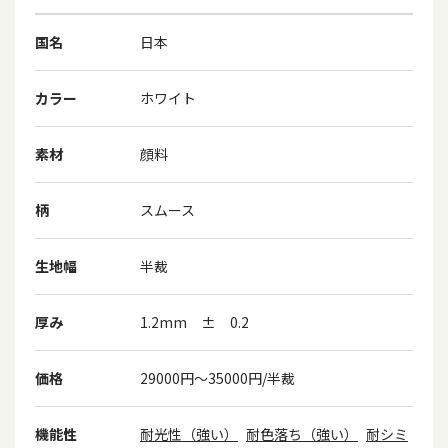
国名
日本
カラー
ホワイト
素材
顔料
柄
スムース
生地幅
半裁
厚み
1.2mm ± 0.2
価格
29000円～35000円/半裁
機能性
耐光性（強い）
耐色落ち（強い）
耐シミ