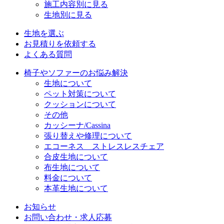
施工内容別に見る
生地別に見る
生地を選ぶ
お見積りを依頼する
よくある質問
椅子やソファーのお悩み解決
生地について
ペット対策について
クッションについて
その他
カッシーナ/Cassina
張り替えや修理について
エコーネス ストレスレスチェア
合皮生地について
布生地について
料金について
本革生地について
お知らせ
お問い合わせ・求人応募