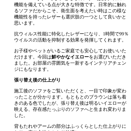
機能を備えている点が大きな特徴です。日常的に触れ
るソファだからこそ、衛生面を考えたい時はこの様な
機能性を持ったレザーも選択肢の一つとして良いかと
思います。
抗ウィルス性能に特化したレザーになり、1時間で99％
ウイルスの活動を抑制する効果を発揮してくれます。
お子様やペットがいるご家庭でも安心してお使いいた
だけます。今回は
鮮やかなイエロー
をお選びいただき
ました。お部屋の雰囲気を一新するインテリアチェン
ジにもなります。
張り替え後の仕上がり
施工後のソファをご覧いただくと、一目で印象が変わ
ったことが分かります。もともとのブラウンは落ち着
きのある色でしたが、張り替え後は明るいイエローが
映える、存在感たっぷりのソファへと生まれ変わりま
した。
背もたれやアームの部分はふっくらとした仕上がりに