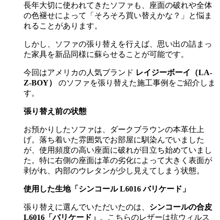
長年大切に使われてきたソファも、座面の破れや全体
の色褪せによって「そろそろ買い替えかな？」と悩ま
れることがあります。
しかし、ソファの張り替えを行えば、思い出の詰まっ
た家具を新品同様に蘇らせることが可能です。
今回はアメリカの人気ブランド
レイジーボーイ（
LA-
Z-BOY
）
のソファを張り替えた施工事例をご紹介しま
す。
張り替え前の状態
お預かりしたソファは、ダークブラウンの本革仕上
げ。落ち着いた雰囲気でお部屋に馴染んでいました
が、使用頻度の高い座面に破れが目立ち始めていまし
た。特に右側の座面は革の劣化によって大きく表面が
剥がれ、内部のウレタンが少し見えてしまう状態。
使用した生地「シンコール
L6016
バリケード」
張り替えに選んでいただいたのは、
シンコールの合皮
L6016
「バリケード」
。こちらのレザーは抗ウィルス