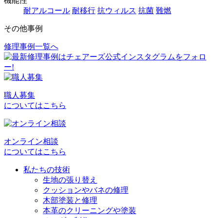
機能性
耐アルコール
耐移行
抗ウィルス
抗菌
難燃
その他事例
修理事例一覧へ
投
稿
ナ
ビ
職人募集
についてはこちら
ゲ
ー
シ
オンライン相談
についてはこちら
ョ
私たちの技術
ン
生地の張り替え
クッションやバネの修理
木部塗装と修理
本革のクリーニングや塗装