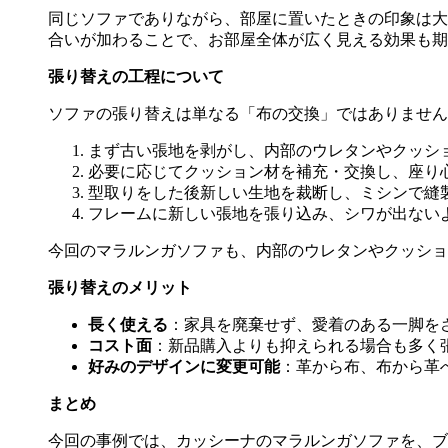
同じソファでありながら、部屋に置いたときの印象は大
合いが加わることで、お部屋全体が広く見える効果も期
張り替えの工程について
ソファの張り替えは単なる「布の交換」ではありません
まず古い張地を剥がし、内部のウレタンやクッシ
必要に応じてクッション材を補充・交換し、座り
型取りをした後新しい生地を裁断し、ミシンで縫
フレームに新しい張地を張り込み、シワが出ない
今回のマラルンガソファも、内部のウレタンやクッショ
張り替えのメリット
長く使える
：家具を廃棄せず、愛着のある一脚を
コスト面
：新品購入よりも抑えられる場合も多く
好みのデザインに変更可能
：革から布、布から革
まとめ
今回の事例では、カッシーナのマラルンガソファを、ブ