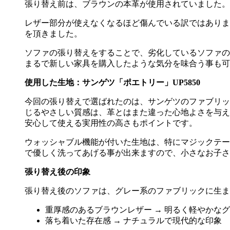
張り替え前は、ブラウンの本革が使用されていました。
レザー部分が使えなくなるほど傷んでいる訳ではありま
を頂きました。
ソファの張り替えをすることで、劣化しているソファの
まるで新しい家具を購入したような気分を味合う事も可
使用した生地：サンゲツ「ポエトリー」
UP5850
今回の張り替えで選ばれたのは、サンゲツのファブリッ
じるやさしい質感は、革とはまた違った心地よさを与え
安心して使える実用性の高さもポイントです。
ウォッシャブル機能が付いた生地は、特にマジックテー
で優しく洗ってあげる事が出来ますので、小さなお子さ
張り替え後の印象
張り替え後のソファは、グレー系のファブリックに生ま
重厚感のあるブラウンレザー
→
明るく軽やかなグ
落ち着いた存在感
→
ナチュラルで現代的な印象