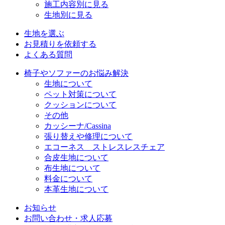
施工内容別に見る
生地別に見る
生地を選ぶ
お見積りを依頼する
よくある質問
椅子やソファーのお悩み解決
生地について
ペット対策について
クッションについて
その他
カッシーナ/Cassina
張り替えや修理について
エコーネス ストレスレスチェア
合皮生地について
布生地について
料金について
本革生地について
お知らせ
お問い合わせ・求人応募