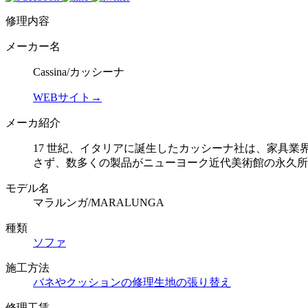
修理内容
メーカー名
Cassina/カッシーナ
WEBサイト→
メーカ紹介
17 世紀、イタリアに誕生したカッシーナ社は、家具
さず、数多くの製品がニューヨーク近代美術館の永久所
モデル名
マラルンガ/MARALUNGA
種類
ソファ
施工方法
バネやクッションの修理
生地の張り替え
修理工賃