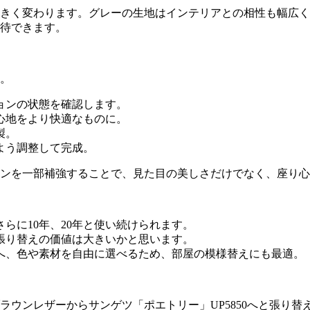
きく変わります。グレーの生地はインテリアとの相性も幅広く
待できます。
。
ョンの状態を確認します。
心地をより快適なものに。
製。
よう調整して完成。
ンを一部補強することで、見た目の美しさだけでなく、座り心
さらに
10
年、
20
年と使い続けられます。
張り替えの価値は大きいかと思います。
へ、色や素材を自由に選べるため、部屋の模様替えにも最適。
ラウンレザーからサンゲツ「ポエトリー」
UP5850
へと張り替