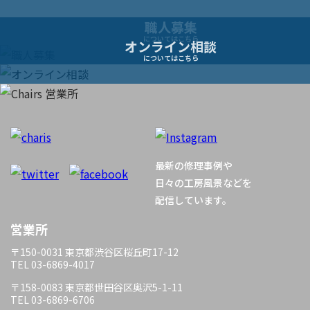
ー
職人募集
についてはこちら
オンライン相談
シ
についてはこちら
ョ
ン
最新の修理事例や
日々の工房風景などを
配信しています。
営業所
〒150-0031 東京都渋谷区桜丘町17-12
TEL 03-6869-4017
〒158-0083 東京都世田谷区奥沢5-1-11
TEL 03-6869-6706