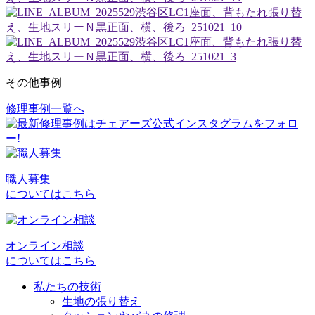
その他事例
修理事例一覧へ
投
稿
ナ
ビ
職人募集
についてはこちら
ゲ
ー
シ
オンライン相談
についてはこちら
ョ
私たちの技術
ン
生地の張り替え