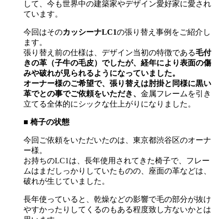
して、今も世界中の建築家やデザイン愛好家に愛され
ています。
今回はその
カッシーナ
LC1
の張り替え事例をご紹介し
ます。
張り替え前の仕様は、デザイン当初の特徴である
毛付
きの革（子牛の毛皮）でしたが、経年により表面の傷
みや破れが見られるようになっていました。
オーナー様のご希望で、張り替えは肘掛と同様に黒い
革でとの事でご依頼をいただき、
金属フレームを引き
立てる全体的にシックな仕上がりになりました。
■
椅子の状態
今回ご依頼をいただいたのは、東京都渋谷区のオーナ
ー様。
お持ちの
LC1
は、長年使用されてきた椅子で、フレー
ムはまだしっかりしていたものの、座面の革などは、
破れが生じていました。
長年使っていると、乾燥などの影響で毛の部分が抜け
やすかったりしてくるのもある程度致し方ないかとは