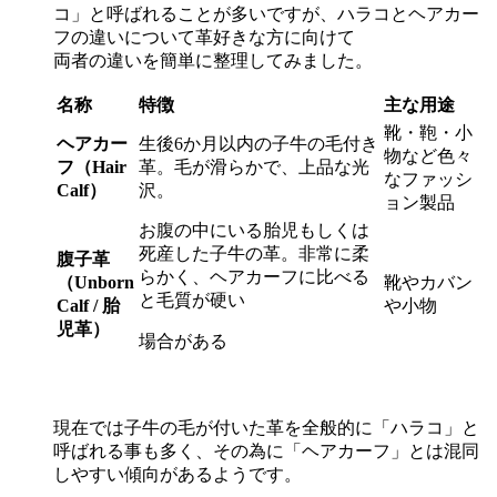
コ」と呼ばれることが多いですが、ハラコとヘアカー
フの違いについて革好きな方に向けて
両者の違いを簡単に整理してみました。
名称
特徴
主な用途
靴・鞄・小
ヘアカー
生後
6
か月以内の子牛の毛付き
物など色々
フ（
Hair
革。毛が滑らかで、上品な光
なファッシ
Calf
）
沢。
ョン製品
お腹の中にいる胎児もしくは
死産した子牛の革。非常に柔
腹子革
らかく、ヘアカーフに比べる
（
Unborn
靴やカバン
と毛質が硬い
Calf /
胎
や小物
児革）
場合がある
現在では子牛の毛が付いた革を全般的に「ハラコ」と
呼ばれる事も多く、その為に「ヘアカーフ」とは混同
しやすい傾向があるようです。