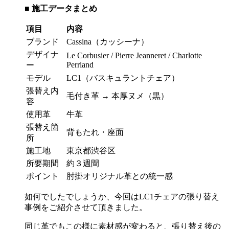
■
施工データまとめ
項目
内容
ブランド
Cassina（カッシーナ）
デザイナ
Le Corbusier / Pierre Jeanneret / Charlotte
Perriand
ー
モデル
LC1（バスキュラントチェア）
張替え内
毛付き革
→
本厚ヌメ（黒）
容
使用革
牛革
張替え箇
背もたれ・座面
所
施工地
東京都渋谷区
所要期間
約３週間
ポイント
肘掛オリジナル革との統一感
如何でしたでしょうか、今回は
LC1
チェアの張り替え
事例をご紹介させて頂きました。
同じ革でもこの様に素材感が変わると、張り替え後の