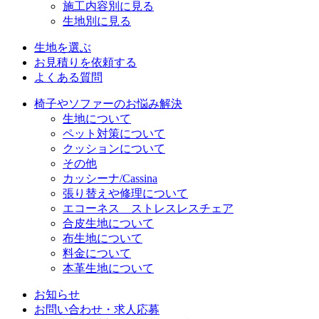
施工内容別に見る
生地別に見る
生地を選ぶ
お見積りを依頼する
よくある質問
椅子やソファーのお悩み解決
生地について
ペット対策について
クッションについて
その他
カッシーナ/Cassina
張り替えや修理について
エコーネス ストレスレスチェア
合皮生地について
布生地について
料金について
本革生地について
お知らせ
お問い合わせ・求人応募