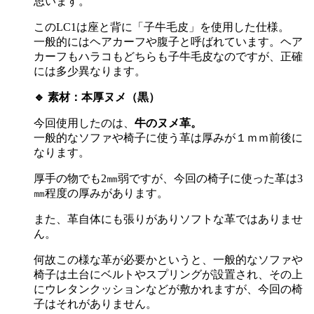
思います。
この
LC1
は座と背に「子牛毛皮」を使用した仕様。
一般的にはヘアカーフや腹子と呼ばれています。ヘア
カーフもハラコもどちらも子牛毛皮なのですが、正確
には多少異なります。
🔹
素材：本厚ヌメ（黒）
今回使用したのは、
牛のヌメ革。
一般的なソファや椅子に使う革は厚みが１ｍｍ前後に
なります。
厚手の物でも
2
㎜弱ですが、今回の椅子に使った革は
3
㎜程度の厚みがあります。
また、革自体にも張りがありソフトな革ではありませ
ん。
何故この様な革が必要かというと、一般的なソファや
椅子は土台にベルトやスプリングが設置され、その上
にウレタンクッションなどが敷かれますが、今回の椅
子はそれがありません。