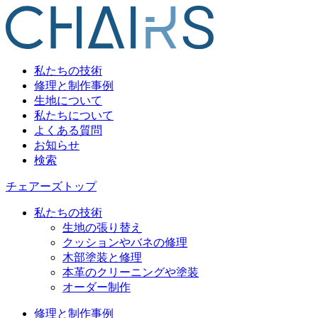
私たちの技術
修理と制作事例
生地について
私たちについて
よくある質問
お知らせ
検索
チェアーズトップ
私たちの技術
生地の張り替え
クッションやバネの修理
木部塗装と修理
本革のクリーニングや塗装
オーダー制作
修理と制作事例