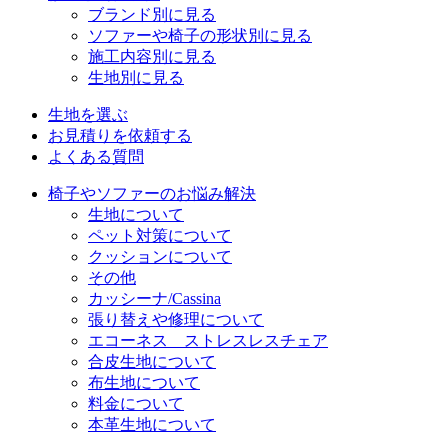
ブランド別に見る
ソファーや椅子の形状別に見る
施工内容別に見る
生地別に見る
生地を選ぶ
お見積りを依頼する
よくある質問
椅子やソファーのお悩み解決
生地について
ペット対策について
クッションについて
その他
カッシーナ/Cassina
張り替えや修理について
エコーネス ストレスレスチェア
合皮生地について
布生地について
料金について
本革生地について