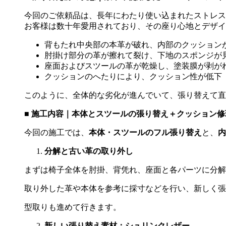
今回のご依頼品は、長年にわたり使い込まれたストレス
お客様は数十年愛用されており、その座り心地とデザイ
背もたれ中央部の本革が破れ、内部のクッション
肘掛け部分の革が擦れて裂け、下地のスポンジが
座面およびスツールの革が乾燥し、塗装膜が剥が
クッションのへたりにより、クッション性が低下
このように、全体的な劣化が進んでいて、張り替えて直
■
施工内容｜本体とスツールの張り替え＋クッション修
今回の施工では、
本体・スツールのフル張り替え
と、
内
分解と古い革の取り外し
まずは椅子全体を肘掛、背凭れ、座面と各パーツに分解
取り外した革や本体を参考に採寸などを行い、新しく張
型取りも進めて行きます。
新しい張り替え素材：シュリンクレザー