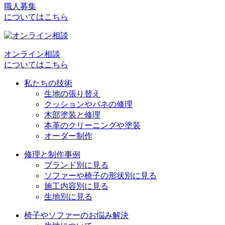
ビ
職人募集
についてはこちら
ゲ
ー
シ
オンライン相談
についてはこちら
ョ
私たちの技術
ン
生地の張り替え
クッションやバネの修理
木部塗装と修理
本革のクリーニングや塗装
オーダー制作
修理と制作事例
ブランド別に見る
ソファーや椅子の形状別に見る
施工内容別に見る
生地別に見る
椅子やソファーのお悩み解決