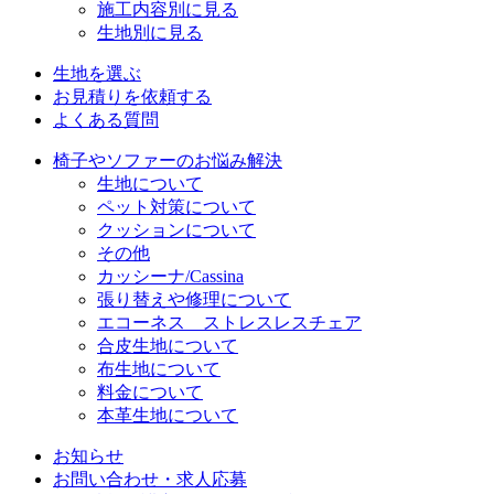
施工内容別に見る
生地別に見る
生地を選ぶ
お見積りを依頼する
よくある質問
椅子やソファーのお悩み解決
生地について
ペット対策について
クッションについて
その他
カッシーナ/Cassina
張り替えや修理について
エコーネス ストレスレスチェア
合皮生地について
布生地について
料金について
本革生地について
お知らせ
お問い合わせ・求人応募