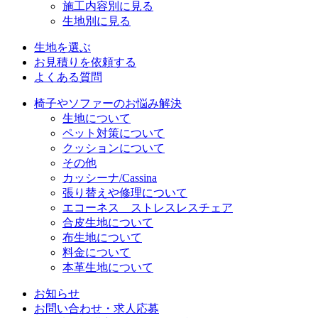
施工内容別に見る
生地別に見る
生地を選ぶ
お見積りを依頼する
よくある質問
椅子やソファーのお悩み解決
生地について
ペット対策について
クッションについて
その他
カッシーナ/Cassina
張り替えや修理について
エコーネス ストレスレスチェア
合皮生地について
布生地について
料金について
本革生地について
お知らせ
お問い合わせ・求人応募