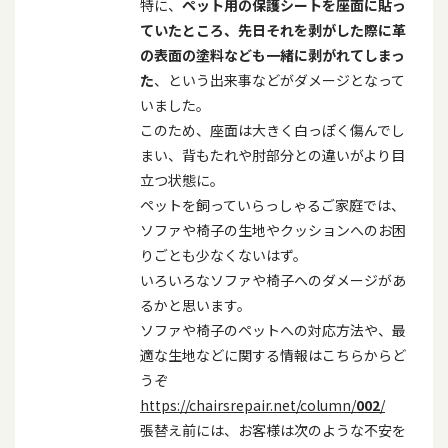
特に、
ペット用の保護シートを座面に貼っ
ていたところ、先日それを剥がした際に革
の表面の塗料なども一緒に剥がれてしまっ
た
、という出来事などがダメージとなって
いました。
このため、座面は大きく白っぽく傷んでし
まい、背もたれや肘部分との違いがより目
立つ状態に。
ペットを飼っていらっしゃるご家庭では、
ソファや椅子の生地やクッションへのお困
りごとも少なくないはず。
いろいろなソファや椅子へのダメージがあ
るかと思います。
ソファや椅子のペットへの対応方法や、最
適な生地などに関する情報はこちらからど
うぞ
https://chairsrepair.net/column/
002
/
張替え前には、お客様は次のような不安を