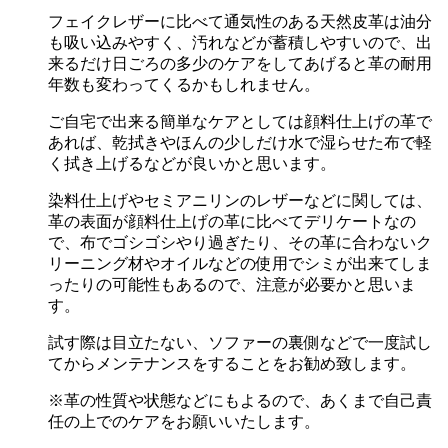
フェイクレザーに比べて通気性のある天然皮革は油分
も吸い込みやすく、汚れなどが蓄積しやすいので、出
来るだけ日ごろの多少のケアをしてあげると革の耐用
年数も変わってくるかもしれません。
ご自宅で出来る簡単なケアとしては顔料仕上げの革で
あれば、乾拭きやほんの少しだけ水で湿らせた布で軽
く拭き上げるなどが良いかと思います。
染料仕上げやセミアニリンのレザーなどに関しては、
革の表面が顔料仕上げの革に比べてデリケートなの
で、布でゴシゴシやり過ぎたり、その革に合わないク
リーニング材やオイルなどの使用でシミが出来てしま
ったりの可能性もあるので、注意が必要かと思いま
す。
試す際は目立たない、ソファーの裏側などで一度試し
てからメンテナンスをすることをお勧め致します。
※革の性質や状態などにもよるので、あくまで自己責
任の上でのケアをお願いいたします。