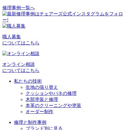
修理事例一覧へ
投
稿
ナ
ビ
職人募集
についてはこちら
ゲ
ー
シ
オンライン相談
についてはこちら
ョ
私たちの技術
ン
生地の張り替え
クッションやバネの修理
木部塗装と修理
本革のクリーニングや塗装
オーダー制作
修理と制作事例
ブランド別に見る