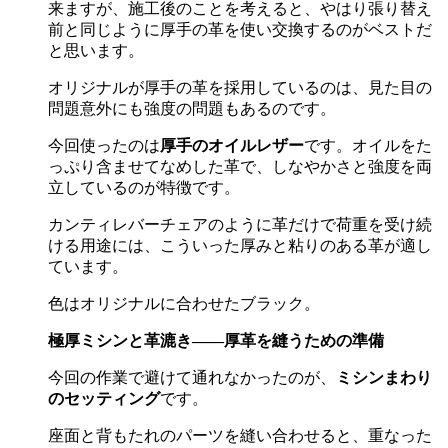
来ますが、施工後のことを考えると、やはり張り替え
前と同じように厚手の革を使い交換するのがベストだ
と思います。
オリジナルが厚手の革を採用しているのは、見た目の
問題意外にも強度の問題もあるのです。
今回使ったのは
厚手のオイルレザー
です。オイルをた
っぷり含ませてなめした革で、しなやかさと強度を両
立しているのが特徴です。
カンティレバーチェアのように革だけで荷重を受け続
ける用途には、こういった厚みと粘りのある革が適し
ています。
色はオリジナルに合わせたブラック。
極厚ミシンと革漉き
——
厚革を縫うための準備
今回の作業で避けて通れなかったのが、
ミシンまわり
のセッティング
です。
座面と背もたれのパーツを縫い合わせると、重なった