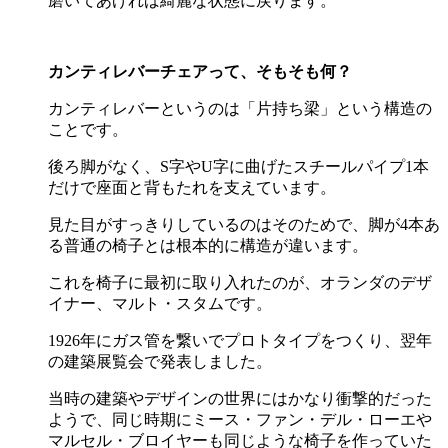
磨いてあげれば綺麗な状態に戻ります。
カンティレバーチェアって、そもそも何？
カンティレバーというのは「片持ち梁」という構造の
ことです。
後ろ脚がなく、
S
字や
U
字に曲げたスチールパイプ
1
本
だけで座面と背もたれを支えています。
見た目がすっきりしているのはそのためで、脚が
4
本あ
る普通の椅子とは根本的に構造が違います。
これを椅子に最初に取り入れたのが、オランダのデザ
イナー、マルト・スタムです。
1926
年にガス管を繋いでプロトタイプをつくり、翌年
の建築展覧会で発表しました。
当時の建築やデザインの世界にはかなり衝撃的だった
ようで、同じ時期にミース・ファン・デル・ローエや
マルセル・ブロイヤーも同じような椅子を作っていた