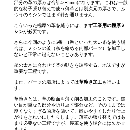
部分の革の厚みは合計
4
〜
5mm
になります。これは一般
的な椅子張り替えで使う薄革とは別次元の厚さで、ふ
つうのミシンではまず針が通りません。
こういった極厚の革を縫うには、まず
工業用の極厚ミ
シン
が必要です。
さらに今回のように
5
番・
1
番といった太い糸を使う場
合は、ミシンの釜（糸を絡める内部パーツ）を加工し
ないと正常に縫えないことがあります。
糸の太さに合わせて釜の動きを調整する、地味ですが
重要な工程です。
また、パーツの場所によっては
革漉き加工
も行いま
す。
革漉きとは、革の断面を薄く削る加工のことです。縫
い目が重なる部分や折り返す部分など、そのままでは
厚くなりすぎる箇所を漉いて、縫いやすくしたり仕上
がりをきれいにしたりします。薄革の張り替えではあ
まり必要ない工程ですが、厚革を使う場合には欠かせ
ません。