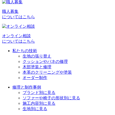
ナ
ビ
職人募集
についてはこちら
ゲ
ー
シ
オンライン相談
についてはこちら
ョ
私たちの技術
ン
生地の張り替え
クッションやバネの修理
木部塗装と修理
本革のクリーニングや塗装
オーダー制作
修理と制作事例
ブランド別に見る
ソファーや椅子の形状別に見る
施工内容別に見る
生地別に見る