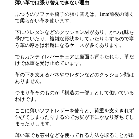
薄い革では張り替えできない理由
ふつうのソファや椅子の張り替えは、
1mm
前後の薄く
て柔らかい革を使います。
下にウレタンなどのクッション材があり、かつ丸味を
帯びていたり、複雑な形状をしていたりもするので寧
ろ革の厚さは邪魔になるケースが多くあります。
でもカンティレバーチェアは座面も背もたれも、革だ
けで体重を受け止めています。
革の下を支えるバネやウレタンなどのクッション類は
ありません。
つまり革そのものが「構造の一部」として働いている
わけです。
ここに薄いソフトレザーを使うと、荷重を支えきれず
伸びてしまったりするのでお尻が下にかなり落ちてし
まったりします。
薄い革でも芯材などを使って作る方法を取ることが出