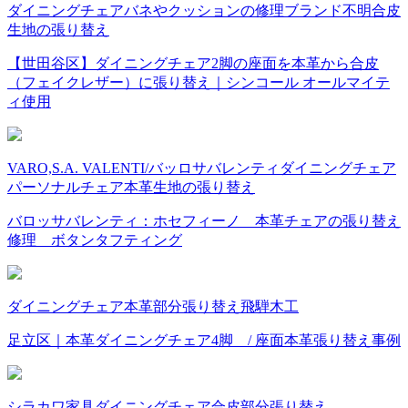
ダイニングチェア
バネやクッションの修理
ブランド不明
合皮
生地の張り替え
【世田谷区】ダイニングチェア2脚の座面を本革から合皮
（フェイクレザー）に張り替え｜シンコール オールマイテ
ィ使用
VARO,S.A. VALENTI/バッロサバレンティ
ダイニングチェア
パーソナルチェア
本革
生地の張り替え
バロッサバレンティ：ホセフィーノ 本革チェアの張り替え
修理 ボタンタフティング
ダイニングチェア
本革
部分張り替え
飛騨木工
足立区｜本革ダイニングチェア4脚 / 座面本革張り替え事例
シラカワ家具
ダイニングチェア
合皮
部分張り替え