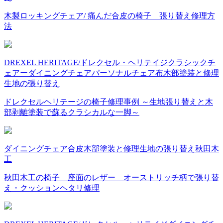
木製ロッキングチェア/ 痛んだ合皮の椅子 張り替え修理方
法
DREXEL HERITAGE/ドレクセル・ヘリテイジ
クラシックチ
ェアー
ダイニングチェア
パーソナルチェア
布
木部塗装と修理
生地の張り替え
ドレクセルヘリテージの椅子修理事例 ～生地張り替えと木
部剥離塗装で蘇るクラシカルな一脚～
ダイニングチェア
合皮
木部塗装と修理
生地の張り替え
秋田木
工
秋田木工の椅子 座面のレザー オーストリッチ柄で張り替
え・クッションヘタリ修理