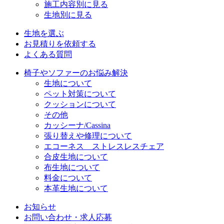
施工内容別に見る
生地別に見る
生地を選ぶ
お見積りを依頼する
よくある質問
椅子やソファーのお悩み解決
生地について
ペット対策について
クッションについて
その他
カッシーナ/Cassina
張り替えや修理について
エコーネス ストレスレスチェア
合皮生地について
布生地について
料金について
本革生地について
お知らせ
お問い合わせ・求人応募