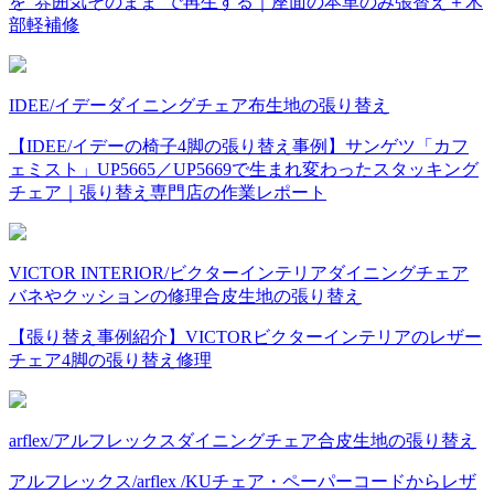
を“雰囲気そのまま”で再生する｜座面の本革のみ張替え＋木
部軽補修
IDEE/イデー
ダイニングチェア
布
生地の張り替え
【IDEE/イデーの椅子4脚の張り替え事例】サンゲツ「カフ
ェミスト」UP5665／UP5669で生まれ変わったスタッキング
チェア｜張り替え専門店の作業レポート
VICTOR INTERIOR/ビクターインテリア
ダイニングチェア
バネやクッションの修理
合皮
生地の張り替え
【張り替え事例紹介】VICTORビクターインテリアのレザー
チェア4脚の張り替え修理
arflex/アルフレックス
ダイニングチェア
合皮
生地の張り替え
アルフレックス/arflex /KUチェア・ペーパーコードからレザ