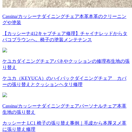
Cassina/カッシーナ
ダイニングチェア
本革
本革のクリーニン
グや塗装
【カッシーナ412キャブチェア修理】チャイナレッドからタ
バコブラウンへ。椅子の塗装メンテナンス
ケユカ
ダイニングチェア
バネやクッションの修理
布
生地の張
り替え
ケユカ（KEYUCA）のハイバックダイニングチェア カバ
ーの張り替えとクッションヘタリ修理
Cassina/カッシーナ
ダイニングチェア
パーソナルチェア
本革
生地の張り替え
カッシーナ LC1 椅子の張り替え事例｜毛皮から本厚ヌメ革
に張り替え修理