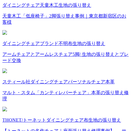
ダイニングチェア
天童木工
生地の張り替え
天童木工「低座椅子」2脚張り替え事例｜東京都新宿区のお
客様
ダイニングチェア
ブランド不明
布
生地の張り替え
アームチェアとアームレスチェア5脚/ 生地の張り替えとブレ
ード交換
スティール社
ダイニングチェア
パーソナルチェア
本革
マルト・スタム「カンティレバーチェア」本革の張り替え修
理
THONET/トーネット
ダイニングチェア
布
生地の張り替え
【トーネットの名作チェア｜座面張り替え修理事例】 ― サ