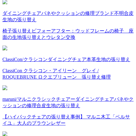
ダイニングチェア
バネやクッションの修理
ブランド不明
合皮
生地の張り替え
椅子張り替えビフォーアフター：ウッドフレームの椅子 座
面の生地張り替えとウレタン交換
ClassiCon/クラシコン
ダイニングチェア
本革
生地の張り替え
ClassiCon クラシコン・アイリーン グレイ /
ROQUEBRUNE ロクエブリューン 張り替え修理
maruni/マルニ
クラシックチェアー
ダイニングチェア
バネやク
ッションの修理
合皮
生地の張り替え
【ハイバックチェアの張り替え事例】 マルニ木工「ベルサ
イユ」大人のブラウンレザー