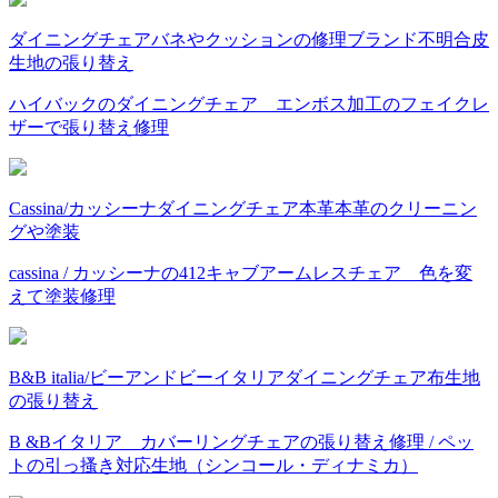
ダイニングチェア
バネやクッションの修理
ブランド不明
合皮
生地の張り替え
ハイバックのダイニングチェア エンボス加工のフェイクレ
ザーで張り替え修理
Cassina/カッシーナ
ダイニングチェア
本革
本革のクリーニン
グや塗装
cassina / カッシーナの412キャブアームレスチェア 色を変
えて塗装修理
B&B italia/ビーアンドビーイタリア
ダイニングチェア
布
生地
の張り替え
B &Bイタリア カバーリングチェアの張り替え修理 / ペッ
トの引っ搔き対応生地（シンコール・ディナミカ）