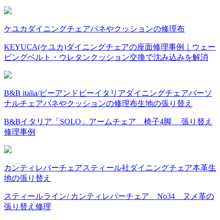
ケユカ
ダイニングチェア
バネやクッションの修理
布
KEYUCA(ケユカ)ダイニングチェアの座面修理事例｜ウェー
ビングベルト・ウレタンクッション交換で沈み込みを解消
B&B italia/ビーアンドビーイタリア
ダイニングチェア
パーソ
ナルチェア
バネやクッションの修理
布
生地の張り替え
B&Bイタリア「SOLO」アームチェア 椅子4脚 張り替え
修理事例
カンティレバーチェア
スティール社
ダイニングチェア
本革
生
地の張り替え
スティールライン/ カンティレバーチェア No34 ヌメ革の
張り替え修理