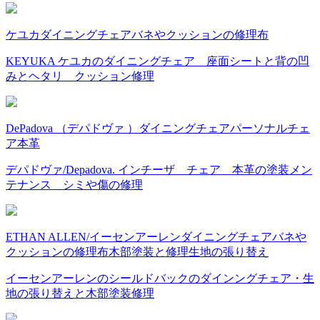
ケユカ
ダイニングチェア
バネやクッションの修理
布
KEYUKA ケユカのダイニングチェア 座面シートと背の凹
みとヘタリ クッション修理
DePadova （デパドヴァ ）
ダイニングチェア
パーソナルチェ
ア
本革
デパドヴァ/Depadova. インチーザ チェア 本革の塗装メン
テナンス シミや傷の修理
ETHAN ALLEN/イーセンアーレン
ダイニングチェア
バネや
クッションの修理
布
木部塗装と修理
生地の張り替え
イーセンアーレンのシールドバックのダインングチェア・生
地の張り替えと木部塗装修理