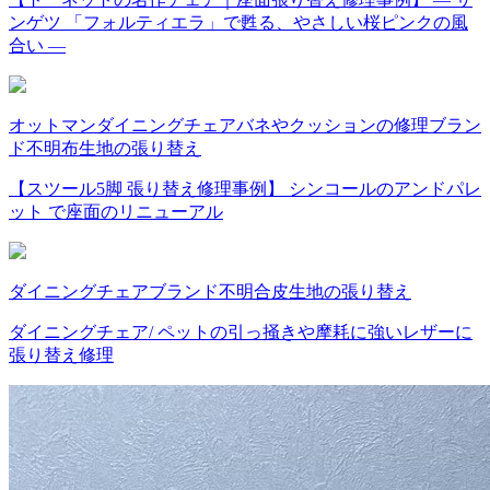
ンゲツ 「フォルティエラ」で甦る、やさしい桜ピンクの風
合い ―
オットマン
ダイニングチェア
バネやクッションの修理
ブラン
ド不明
布
生地の張り替え
【スツール5脚 張り替え修理事例】 シンコールのアンドパレ
ット で座面のリニューアル
ダイニングチェア
ブランド不明
合皮
生地の張り替え
ダイニングチェア/ ペットの引っ掻きや摩耗に強いレザーに
張り替え修理