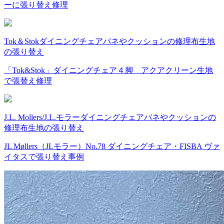
ーに張り替え修理
Tok＆Stok
ダイニングチェア
バネやクッションの修理
布
生地
の張り替え
「Tok&Stok」ダイニングチェア４脚 アクアクリーン生地
で張替え修理
J.L. Mollers/J.L.モラー
ダイニングチェア
バネやクッションの
修理
布
生地の張り替え
JL Møllers（JLモラー）No.78 ダイニングチェア・FISBA ヴァ
イタスで張り替え事例