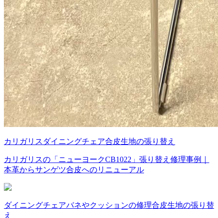
カリガリス
ダイニングチェア
合皮
生地の張り替え
カリガリスの「ニューヨークCB1022」張り替え修理事例｜
本革からサンゲツ合皮へのリニューアル
ダイニングチェア
バネやクッションの修理
合皮
生地の張り替
え