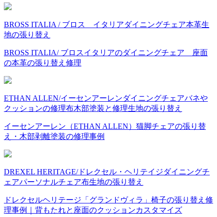
BROSS ITALIA / ブロス イタリア
ダイニングチェア
本革
生
地の張り替え
BROSS ITALIA/ ブロスイタリアのダイニングチェア 座面
の本革の張り替え修理
ETHAN ALLEN/イーセンアーレン
ダイニングチェア
バネや
クッションの修理
布
木部塗装と修理
生地の張り替え
イーセンアーレン（ETHAN ALLEN）猫脚チェアの張り替
え・木部剥離塗装の修理事例
DREXEL HERITAGE/ドレクセル・ヘリテイジ
ダイニングチ
ェア
パーソナルチェア
布
生地の張り替え
ドレクセルヘリテージ「グランドヴィラ」椅子の張り替え修
理事例｜背もたれと座面のクッションカスタマイズ