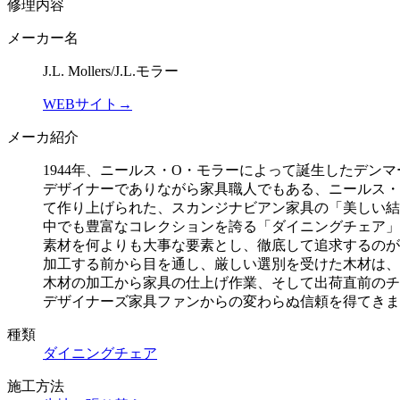
修理内容
メーカー名
J.L. Mollers/J.L.モラー
WEBサイト→
メーカ紹介
1944年、ニールス・O・モラーによって誕生したデンマーク屈
デザイナーでありながら家具職人でもある、ニールス・
て作り上げられた、スカンジナビアン家具の「美しい結
中でも豊富なコレクションを誇る「ダイニングチェア」
素材を何よりも大事な要素とし、徹底して追求するのが「J.L.
加工する前から目を通し、厳しい選別を受けた木材は、
木材の加工から家具の仕上げ作業、そして出荷直前のチ
デザイナーズ家具ファンからの変わらぬ信頼を得てきま
種類
ダイニングチェア
施工方法