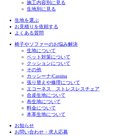
施工内容別に見る
生地別に見る
生地を選ぶ
お見積りを依頼する
よくある質問
椅子やソファーのお悩み解決
生地について
ペット対策について
クッションについて
その他
カッシーナ/Cassina
張り替えや修理について
エコーネス ストレスレスチェア
合皮生地について
布生地について
料金について
本革生地について
お知らせ
お問い合わせ・求人応募