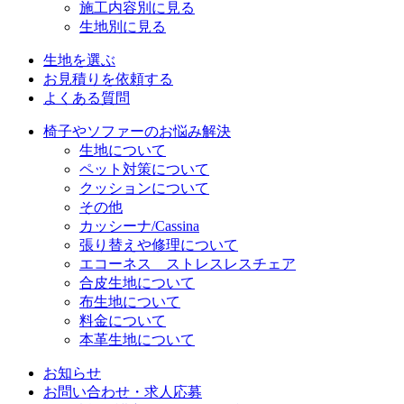
施工内容別に見る
生地別に見る
生地を選ぶ
お見積りを依頼する
よくある質問
椅子やソファーのお悩み解決
生地について
ペット対策について
クッションについて
その他
カッシーナ/Cassina
張り替えや修理について
エコーネス ストレスレスチェア
合皮生地について
布生地について
料金について
本革生地について
お知らせ
お問い合わせ・求人応募