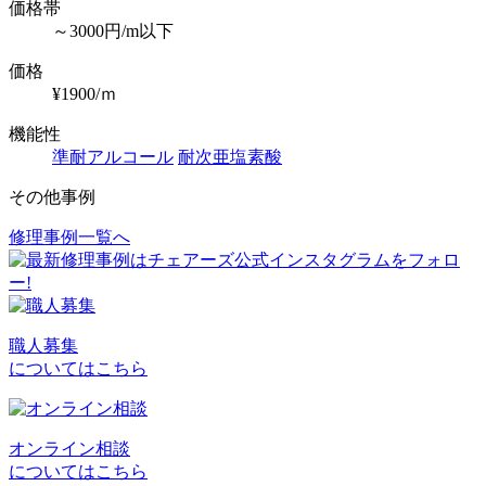
価格帯
～3000円/m以下
価格
¥1900/ｍ
機能性
準耐アルコール
耐次亜塩素酸
その他事例
修理事例一覧へ
投
稿
ナ
ビ
職人募集
についてはこちら
ゲ
ー
シ
オンライン相談
についてはこちら