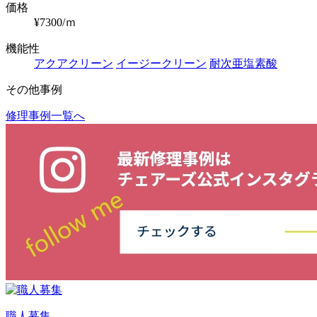
価格
¥7300/ｍ
機能性
アクアクリーン
イージークリーン
耐次亜塩素酸
その他事例
修理事例一覧へ
投
稿
ナ
ビ
ゲ
ー
シ
ョ
ン
職人募集