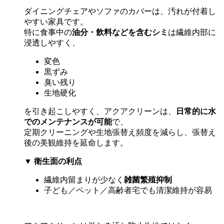
ダイニングチェアやソファのカバーは、汚れが付着し
やすい家具です。
特に食事中の
油分・飲料などを含むシミ
は繊維内部に
浸透しやすく、
変色
黒ずみ
臭い残り
生地硬化
を引き起こしやすく、アクアクリーンは、
日常的に水
でのメンテナンスが可能
で、
定期クリーニングや生地張替え頻度を減らし、張替え
後の美観維持を延命します。
▼
衛生面の利点
繊維内留まりが少なく
雑菌繁殖抑制
子ども／ペット／高齢者宅でも清潔維持が容易