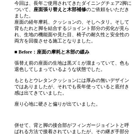
今回は、長年ご使用されてきたダイニングチェア
2
脚に
ついて、
座面張り替えと木部補修
のご依頼をいただき
ました。
座面の経年摩耗、クッションの、そしヘタリ。そして
背もたれと脚を結合するジョイント部分の劣化が見ら
れ、生地の機能面や見た目、椅子の耐久性と安全性の
両方を回復させる施工となりました。
■ Before
：座面の摩耗と木部の緩み
張替え前の座面の生地は黒ズミが溜まっていて、色も
退色してしまっているような状態でした。
もともとウレタンクッションには厚みの無いデザイン
ではありましたが、それでも長年使っていると底付き
感は出てきていました。
座り心地に硬さと偏りが出ていました。
併せて、背と脚の接合部がフィンガージョイントと呼
ばれる方法で接着されていましたが、その継ぎ手部分