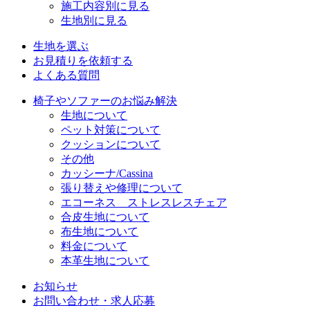
施工内容別に見る
生地別に見る
生地を選ぶ
お見積りを依頼する
よくある質問
椅子やソファーのお悩み解決
生地について
ペット対策について
クッションについて
その他
カッシーナ/Cassina
張り替えや修理について
エコーネス ストレスレスチェア
合皮生地について
布生地について
料金について
本革生地について
お知らせ
お問い合わせ・求人応募