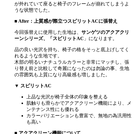
が外れていて座ると椅子のフレームが崩れてしまうよ
うな状態でした。
■ After
：上質感が際立つスピリット
AC
に張替え
今回張替えに使用した生地は、
サンゲツのアクアクリ
ーンシリーズ、「スピリット
AC
」になります。
品の良い光沢を持ち、椅子の格をそっと底上げしてく
れるような生地です。
木部の明るいナチュラルカラーと非常にマッチし、張
り替え前と比較して奇麗になったのは勿論の事、生地
の雰囲気も上質になり高級感も増しました。
▼
スピリット
AC
上品な光沢が椅子全体の印象を整える
肌触りも滑らかでアクアクリーン機能により、メ
ンテナンス性にも優れる
カラーバリエーションも豊富で、無地の為汎用性
も高い
■
アクアクリーン機能について