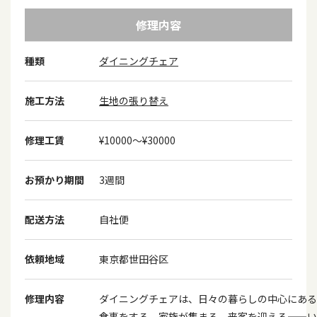
修理内容
種類
ダイニングチェア
施工方法
生地の張り替え
修理工賃
¥10000〜¥30000
お預かり期間
3週間
配送方法
自社便
依頼地域
東京都世田谷区
修理内容
ダイニングチェアは、日々の暮らしの中心にある
食事をする、家族が集まる、来客を迎える
——
い