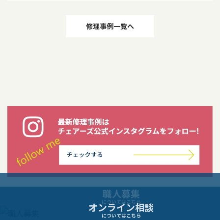
投
修理事例一覧へ
稿
ナ
ビ
ゲ
ー
シ
職人募集
ョ
についてはこちら
オンライン相談
についてはこちら