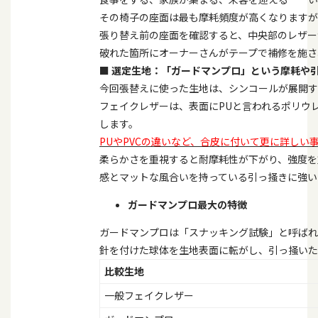
その椅子の座面は最も摩耗頻度が高くなりますが
張り替え前の座面を確認すると、中央部のレザー
破れた箇所にオーナーさんがテープで補修を施さ
■
選定生地：「ガードマンプロ」という摩耗や
今回張替えに使った生地は、シンコールが展開
フェイクレザーは、表面に
PU
と言われるポリウ
します。
PUやPVCの違いなど、合皮に付いて更に詳しい
柔らかさを重視すると耐摩耗性が下がり、強度を
感とマットな風合いを持っている引っ掻きに強い
ガードマンプロ最大の特徴
ガードマンプロは「スナッキング試験」と呼ばれ
針を付けた球体を生地表面に転がし、引っ掻いた
比較生地
一般フェイクレザー