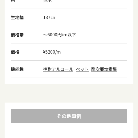
柄
無地
生地幅
137㎝
価格帯
～6000円/m以下
価格
¥5200/ｍ
機能性
準耐アルコール
ペット
耐次亜塩素酸
その他事例