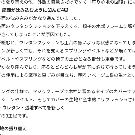
ーの張り替えの他、外観の奇麗さだけでなく「座り心地の回復」に
：座面が沈み込むように凹んだ
4
脚
座面の沈み込みがかなり進んでいました。
座面のウレタンクッションを下支えする、椅子の木部フレームに張
びきってしまったことが原因でした。
が緩むと、ウレタンクッションも土台の無いような状態になってし
ョンが新しくても、それを支えるスプリングやベルトなどが無くて
グベルトやスプリングなどの椅子の土台となる部分も重要です。
がかなり窪んでおり、座るとどんどんお尻が下に落ちて行ってしま
年の使用による摩耗と黒ずみが目立ち、明るいベージュ系の生地と
リングの仕様で、マジックテープで木枠に留めるタイプのカバーで
ッションやベルト、そしてカバーの生地と全体的にリフレッシュさ
・ウレタン・張地すべてを新しく
下の
3
工程です。
地の張り替え