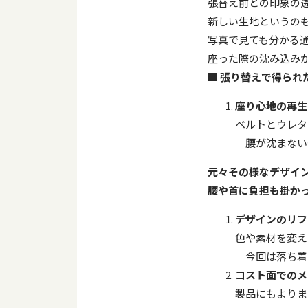
張替え前との印象の
新しい生地というの
写真で見ても分かる
座った際の沈み込み
■
張り替えで得られ
座り心地の再生
ベルトとウレタ
腰が沈まない
元々その様なデザイ
腰や首に負担も掛か
デザインのリフ
色や素材を変え
今回は落ち着
コスト面でのメ
製品にもよりま