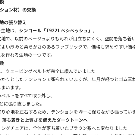
換
ション材）の交換
地の張り替え
た生地は、
シンコール「
T9221
ペシペッシュ」
。
生地で、以前のベージュよりも汚れが目立ちにくく、空間を落ち着
どよい厚みと柔らかさのあるファブリックで、価格も求めやすい価
象を作れる生地の一つです。
換
と、ウェービングベルトが完全に緩んでいました。
っかりとしたテンションで張られていますが、年月が経つとゴム素
しまいます。
いベルトをすべて取り外し、
とに張り直しました。
座り心地を左右するため、テンションを均一に保ちながら張ってい
：落ち着きと上質さを備えたダークトーンへ
リングチェアは、全体が落ち着いたブラウン系へと変わりました。