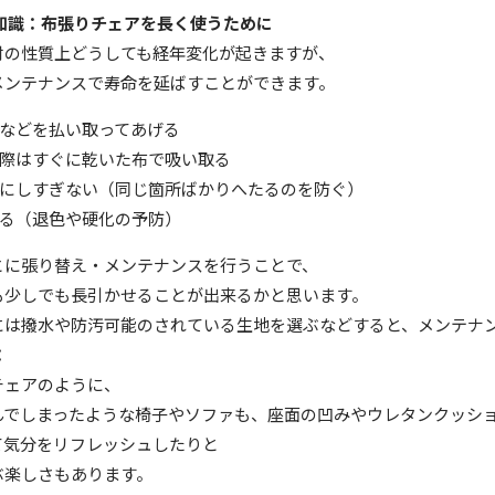
知識：布張りチェアを長く使うために
材の性質上どうしても経年変化が起きますが、
メンテナンスで寿命を延ばすことができます。
などを払い取ってあげる
際はすぐに乾いた布で吸い取る
にしすぎない（同じ箇所ばかりへたるのを防ぐ）
る（退色や硬化の予防）
とに張り替え・メンテナンスを行うことで、
も少しでも長引かせることが出来るかと思います。
には撥水や防汚可能のされている生地を選ぶなどすると、メンテナ
：
チェアのように、
んでしまったような椅子やソファも、座面の凹みやウレタンクッシ
て気分をリフレッシュしたりと
ぶ楽しさもあります。