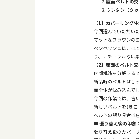
座面ベルトの交
ウレタン（クッ
【
1
】カバーリング生
今回選んでいただい
マットなブラウンの
ペシペッシュは、ほ
り、ナチュラルな印
【
2
】座面のベルト交
内部構造を分解する
新品時のベルトはし
面全体が沈み込んで
今回の作業では、古
新しいベルトを
1
脚ご
ベルトの張り具合は
■
張り替え後の印象
張り替え後のカバー