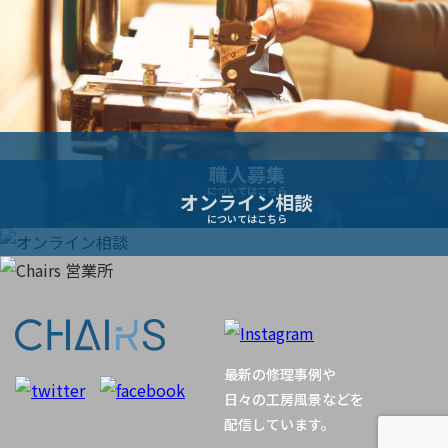
ョ
ン
職人募集
についてはこちら
オンライン相談
についてはこちら
最新の修理事例や
日々の工房風景などを
配信しています。