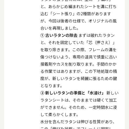
と、あらかじめ編まれたシートを溝に打ち
込む「シート張り」の
2
種類があります
が、今回は後者の仕様で、オリジナルの風
合いを再現しました。
①
古いラタンの除去
まずは破れたラタン
と、それを固定していた「芯（押さえ）」
を取り除きます。この際、フレームの溝を
傷つけないよう、専用の道具で慎重に古い
接着剤やカスを削り取ります。手間のかか
る作業ではありますが、この下地処理の精
度が、新しいラタンを綺麗に張るための鍵
となります。
②
新しいラタンの準備と「水浸け」
新しい
ラタンシートは、そのままでは硬くて加工
ができません。そのため、一定時間水に浸
して柔らかくします。
水分を含んだラタンは伸びる性質があり、
この「伸びた状態」でフレームに固定し、