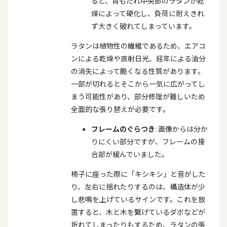
ると、背もたれ中央部のラタンが乾
燥によって硬化し、負荷に耐えきれ
ず大きく破れてしまっています。
ラタンは植物性の繊維であるため、エアコ
ンによる乾燥や直射日光、経年による油分
の消失によって脆くなる性質があります。
一部が切れるとそこから一気に広がってし
まう可能性があり、部分修理が難しいため
全面的な張り替えが必要です。
フレームのぐらつき
: 画像からは分か
りにくい部分ですが、フレームの接
合部が緩んでいました。
椅子に座った際に「キシキシ」と音がした
り、左右に揺れたりするのは、構造体が少
し悲鳴を上げているサインです。これを放
置すると、木と木を繋げているダボなどが
折れてしまったりもするため、ラタンの張