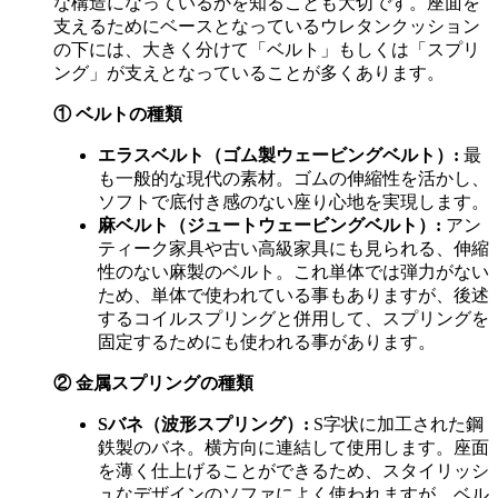
な構造になっているかを知ることも大切です。座面を
支えるためにベースとなっているウレタンクッション
の下には、大きく分けて「ベルト」もしくは「スプリ
ング」が支えとなっていることが多くあります。
①
ベルトの種類
エラスベルト（ゴム製ウェービングベルト）
:
最
も一般的な現代の素材。ゴムの伸縮性を活かし、
ソフトで底付き感のない座り心地を実現します。
麻ベルト（ジュートウェービングベルト）
:
アン
ティーク家具や古い高級家具にも見られる、伸縮
性のない麻製のベルト。これ単体では弾力がない
ため、単体で使われている事もありますが、後述
するコイルスプリングと併用して、スプリングを
固定するためにも使われる事があります。
②
金属スプリングの種類
S
バネ（波形スプリング）
:
S字状に加工された鋼
鉄製のバネ。横方向に連結して使用します。座面
を薄く仕上げることができるため、スタイリッシ
ュなデザインのソファによく使われますが、ベル