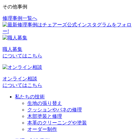
その他事例
修理事例一覧へ
投
稿
ナ
ビ
職人募集
についてはこちら
ゲ
ー
シ
オンライン相談
についてはこちら
ョ
私たちの技術
ン
生地の張り替え
クッションやバネの修理
木部塗装と修理
本革のクリーニングや塗装
オーダー制作