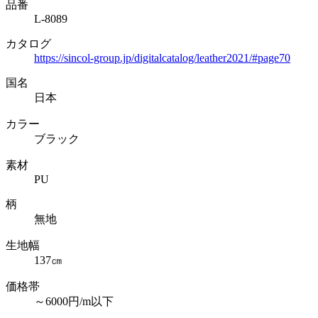
品番
L-8089
カタログ
https://sincol-group.jp/digitalcatalog/leather2021/#page70
国名
日本
カラー
ブラック
素材
PU
柄
無地
生地幅
137㎝
価格帯
～6000円/m以下