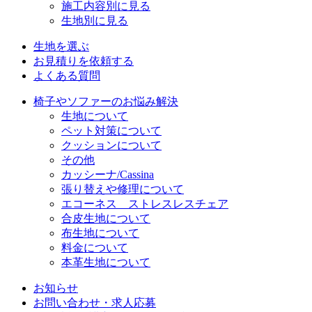
施工内容別に見る
生地別に見る
生地を選ぶ
お見積りを依頼する
よくある質問
椅子やソファーのお悩み解決
生地について
ペット対策について
クッションについて
その他
カッシーナ/Cassina
張り替えや修理について
エコーネス ストレスレスチェア
合皮生地について
布生地について
料金について
本革生地について
お知らせ
お問い合わせ・求人応募