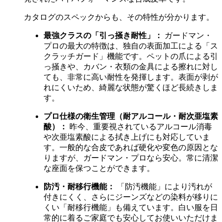
カタログのスペックからも、その特性が分かります。
最強クラスの「引っ掻き耐性」：
ガードマン・
プロの最大の特徴は、独自の表面加工による「ス
クラッチガード」機能です。ペットの爪による引
っ掻きや、カバン・衣類の金具による擦れに対し
ても、非常に高い耐性を発揮します。表面が剥が
れにくいため、綺麗な状態が驚くほど長続きしま
す。
プロ仕様の衛生管理（耐アルコール・耐次亜塩素
酸）：
昨今、重要視されているアルコール消毒
や次亜塩素酸による拭き上げにも対応していま
す。一般的な合皮であれば硬化や変色の原因とな
りますが、ガードマン・プロなら安心。常に清潔
な座面を保つことができます。
防汚・耐移行機能：
「防汚機能」により汚れが
付きにくく、さらにジーンズなどの染料が移りに
くい「耐移行機能」も備えています。白い服を日
常的に着るご家庭でも安心してお使いいただけま