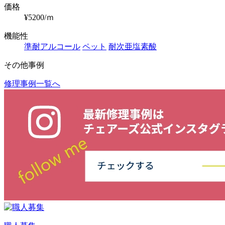
価格
¥5200/ｍ
機能性
準耐アルコール
ペット
耐次亜塩素酸
その他事例
修理事例一覧へ
投
稿
ナ
ビ
ゲ
ー
シ
ョ
ン