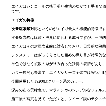
エイガはシンコールの椅子張り生地のなかでも手頃な価
です。
エイガの特徴
次亜塩素酸対応
というのがエイガ最大の機能的特徴です
次亜塩素酸は除菌・消臭に使われる成分ですが、一般的
エイガはその次亜塩素酸に対応しており、日常的な除菌
テクスチャーはざっくりとした粗めの織り目が特徴的な
単色ではなく複数の糸が絡み合った独特の表情があり、
カラー展開も豊富で、エイガシリーズ全体では
9
色が用
今回使用した
T9200
はグリーン系のカラー。
深みのある黄緑色で、マラルンガのシンプルなフォルム
施工後の写真を見ていただくと、ツイード調のテクスチ