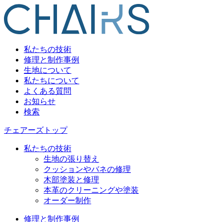
私たちの技術
修理と制作事例
生地について
私たちについて
よくある質問
お知らせ
検索
チェアーズトップ
私たちの技術
生地の張り替え
クッションやバネの修理
木部塗装と修理
本革のクリーニングや塗装
オーダー制作
修理と制作事例