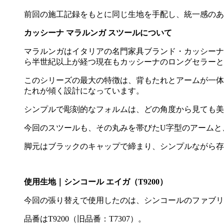
前回の施工記録をもとに同じ生地を手配し、統一感のあ
カッシーナ マラルンガ スツールについて
マラルンガはイタリアの名門家具ブランド・カッシーナ
ら半世紀以上が経つ現在もカッシーナのロングセラーと
このシリーズの最大の特徴は、背もたれとアームが一体
たれが傾く設計になっています。
シンプルで彫刻的なフォルムは、どの角度から見ても美
今回のスツールも、その丸みを帯びた
U
字型のアームと
脚元はブラックのキャップで締まり、シンプルながら存
使用生地｜シンコール エイガ（
T9200
）
今回の張り替えで使用したのは、シンコールのファブリ
品番は
T9200
（旧品番：
T7307
）。