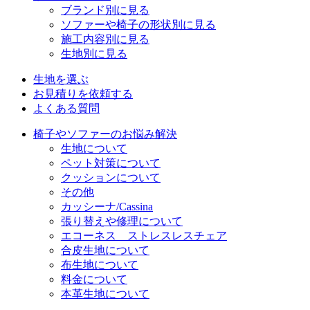
ブランド別に見る
ソファーや椅子の形状別に見る
施工内容別に見る
生地別に見る
生地を選ぶ
お見積りを依頼する
よくある質問
椅子やソファーのお悩み解決
生地について
ペット対策について
クッションについて
その他
カッシーナ/Cassina
張り替えや修理について
エコーネス ストレスレスチェア
合皮生地について
布生地について
料金について
本革生地について