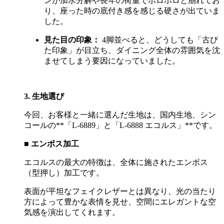
ンが加水分解や長年の荷重でボロボロと崩れてお
り、座った時の底付き感を感じる硬さが出ていま
した。
見た目の印象：
4脚並べると、どうしても「古び
た印象」が目立ち、ダイニング全体の雰囲気を沈
ませてしまう要因になっていました。
3. 生地選び
今回、お客様と一緒に選んだ生地は、国内生地、シン
コールの
**
「
L-6889
」と「
L-6888
エコルス」
**
です。
■
エンボス加工
エコルスの最大の特徴は、全体に施されたエンボス
（型押し）加工です。
表面が平坦なフェイクレザーとは異なり、光の当たり
方によって豊かな表情を見せ、空間にエレガントな空
気感を演出してくれます。