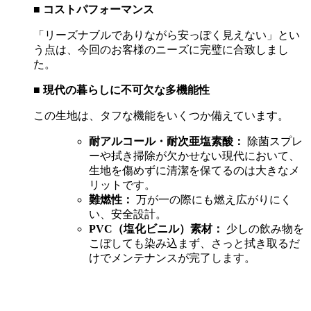
■
コストパフォーマンス
「リーズナブルでありながら安っぽく見えない」とい
う点は、今回のお客様のニーズに完璧に合致しまし
た。
■
現代の暮らしに不可欠な多機能性
この生地は、タフな機能をいくつか備えています。
耐アルコール・耐次亜塩素酸：
除菌スプレ
ーや拭き掃除が欠かせない現代において、
生地を傷めずに清潔を保てるのは大きなメ
リットです。
難燃性：
万が一の際にも燃え広がりにく
い、安全設計。
PVC
（塩化ビニル）素材：
少しの飲み物を
こぼしても染み込まず、さっと拭き取るだ
けでメンテナンスが完了します。