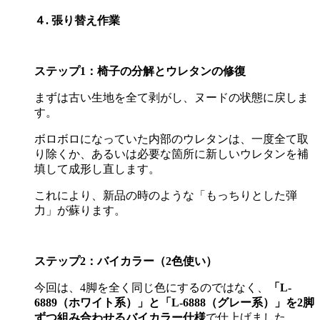
４. 張り替え作業
ステップ
1
：椅子の分解とウレタンの修復
まずは古い生地を全て剥がし、ヌードの状態に戻しま
す。
ボロボロになっていた内部のウレタンは、一度全て取
り除くか、あるいは必要な箇所に新しいウレタンを補
填して成形し直します。
これにより、新品の時のような「もっちりとした弾
力」が蘇ります。
ステップ
2
：バイカラー（
2
色使い）
今回は、
4
脚を全く同じ色にするのではなく、
「
L-
6889
（ホワイト系）」と「
L-6888
（グレー系）」を
2
脚
ずつ組み合わせるバイカラー仕様
で仕上げました。