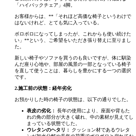
「ハイバックチェア」
4
脚。
お客様からは、
**
「それほど高価な椅子というわけで
はないけれど、とても気に入っている。
ボロボロになってしまったが、これからも使い続けた
い」
**
という、ご希望をいただき張り替えに至りまし
た。
新しい椅子やソファを買うのも良いですが、体に馴染
んだ座り心地や、部屋の風景の一部となっている椅子
を直して使うことは、暮らしを豊かにする一つの選択
です。
2.施工前の状態：経年劣化
お預かりした時の椅子の状態は、以下の通りでした。
表皮の劣化：
長年の使用により、座面や背もた
れの角の部分が大きく破れ、中の素材が見えてし
まっている状態でした。
ウレタンのヘタリ：
クッション材であるウレタ