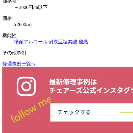
価格帯
～3000円/m以下
価格
¥2600/ｍ
機能性
準耐アルコール
耐次亜塩素酸
難燃
その他事例
修理事例一覧へ
投
稿
ナ
ビ
ゲ
ー
シ
ョ