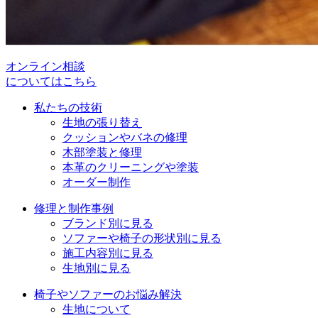
オンライン相談
についてはこちら
私たちの技術
生地の張り替え
クッションやバネの修理
木部塗装と修理
本革のクリーニングや塗装
オーダー制作
修理と制作事例
ブランド別に見る
ソファーや椅子の形状別に見る
施工内容別に見る
生地別に見る
椅子やソファーのお悩み解決
生地について