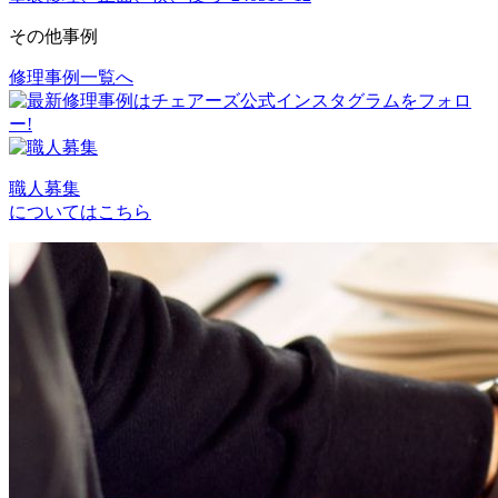
その他事例
修理事例一覧へ
投
稿
ナ
ビ
職人募集
についてはこちら
ゲ
ー
シ
ョ
ン