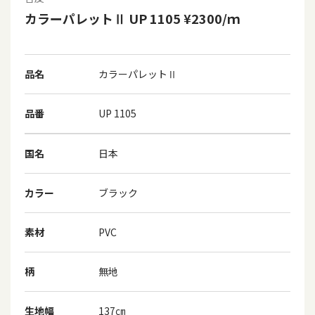
カラーパレットⅡ UP 1105 ¥2300/ｍ
品名
カラーパレットⅡ
品番
UP 1105
国名
日本
カラー
ブラック
素材
PVC
柄
無地
生地幅
137㎝