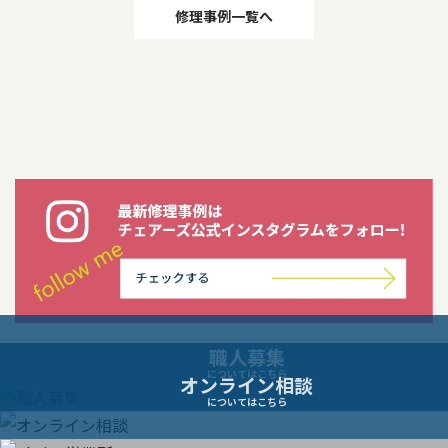
投
修理事例一覧へ
稿
ナ
ビ
ゲ
ー
シ
職人募集
ョ
についてはこちら
オンライン相談
についてはこちら
ン