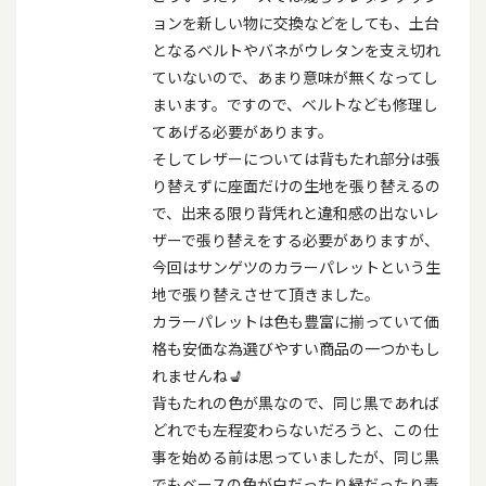
ョンを新しい物に交換などをしても、土台
となるベルトやバネがウレタンを支え切れ
ていないので、あまり意味が無くなってし
まいます。ですので、ベルトなども修理し
てあげる必要があります。
そしてレザーについては背もたれ部分は張
り替えずに座面だけの生地を張り替えるの
で、出来る限り背凭れと違和感の出ないレ
ザーで張り替えをする必要がありますが、
今回はサンゲツのカラーパレットという生
地で張り替えさせて頂きました。
カラーパレットは色も豊富に揃っていて価
格も安価な為選びやすい商品の一つかもし
れませんね💺
背もたれの色が黒なので、同じ黒であれば
どれでも左程変わらないだろうと、この仕
事を始める前は思っていましたが、同じ黒
でもベースの色が白だったり緑だったり青