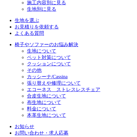
施工内容別に見る
生地別に見る
生地を選ぶ
お見積りを依頼する
よくある質問
椅子やソファーのお悩み解決
生地について
ペット対策について
クッションについて
その他
カッシーナ/Cassina
張り替えや修理について
エコーネス ストレスレスチェア
合皮生地について
布生地について
料金について
本革生地について
お知らせ
お問い合わせ・求人応募