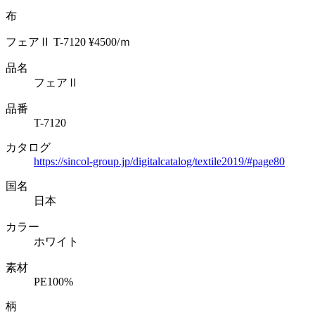
布
フェアⅡ T-7120 ¥4500/ｍ
品名
フェアⅡ
品番
T-7120
カタログ
https://sincol-group.jp/digitalcatalog/textile2019/#page80
国名
日本
カラー
ホワイト
素材
PE100%
柄