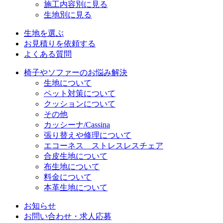
施工内容別に見る
生地別に見る
生地を選ぶ
お見積りを依頼する
よくある質問
椅子やソファーのお悩み解決
生地について
ペット対策について
クッションについて
その他
カッシーナ/Cassina
張り替えや修理について
エコーネス ストレスレスチェア
合皮生地について
布生地について
料金について
本革生地について
お知らせ
お問い合わせ・求人応募