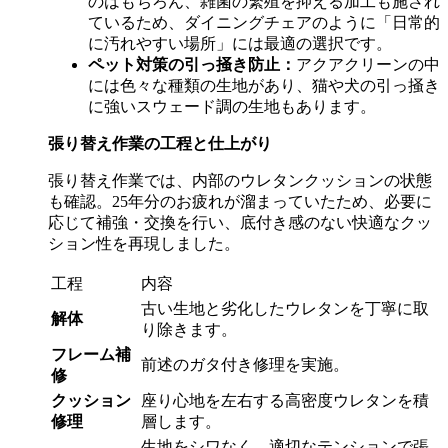
のはもちろん、雑菌の繁殖を抑える加工も施され
ているため、ダイニングチェアのように「日常的
に汚れやすい場所」には最適の選択です。
ペット対策の引っ掻き防止：
アクアクリーンの中
には色々な種類の生地があり、猫や犬の引っ掻き
に強いスウェード調の生地もあります。
張り替え作業の工程と仕上がり
張り替え作業では、内部のウレタンクッションの状態
も確認。
25
年分のお疲れが溜まっていたため、必要に
応じて補強・交換を行い、底付き感のない快適なクッ
ション性を再現しました。
工程
内容
古い生地と劣化したウレタンを丁寧に取
解体
り除きます。
フレーム補
前述のガタ付き修理を実施。
修
クッション
座り心地を左右する高密度ウレタンを積
修理
層します。
生地をシワなく、適切なテンションで張