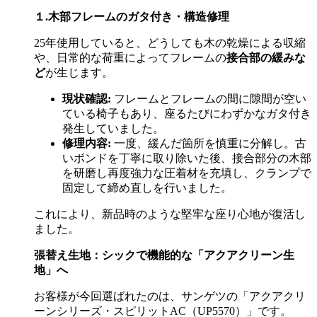
１.木部フレームのガタ付き・構造修理
25年使用していると、どうしても木の乾燥による収縮
や、日常的な荷重によってフレームの
接合部の緩みな
ど
が生じます。
現状確認
:
フレームとフレームの間に隙間が空い
ている椅子もあり、座るたびにわずかなガタ付き
発生していました。
修理内容
:
一度、緩んだ箇所を慎重に分解し。古
いボンドを丁寧に取り除いた後、接合部分の木部
を研磨し再度強力な圧着材を充填し、クランプで
固定して締め直しを行いました。
これにより、新品時のような堅牢な座り心地が復活し
ました。
張替え生地：シックで機能的な「アクアクリーン生
地」へ
お客様が今回選ばれたのは、サンゲツの「アクアクリ
ーンシリーズ・スピリット
AC
（
UP5570
）」です。