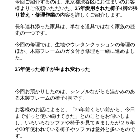
今回ご紹介するのは、東京都渋谷区にお住まいのお客
様よりご依頼いただいた、
25
年愛用された椅子
4
脚の張
り替え・修理作業
の内容を詳しくご紹介します。
長年連れ添った家具は、単なる道具ではなく家族の歴
史の一つです。
今回の修理では、生地やウレタンクッションの修理の
ほか、木部フレームのガタ付き修理も一緒に進めまし
た。
25
年使った椅子が生まれ変わった
今回お預かりしたのは、シンプルながらも温かみのあ
る木製フレームの椅子
4
脚です。
お客様のお話によると、「
25
年前くらい前から、今日
までずっと使い続けてきた」とのことをお伺いしま
し、いろいろなソファや椅子を見てきましたが２５年
や
30
年使われている椅子やソファは意外と多いもので
す。