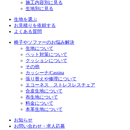
施工内容別に見る
生地別に見る
生地を選ぶ
お見積りを依頼する
よくある質問
椅子やソファーのお悩み解決
生地について
ペット対策について
クッションについて
その他
カッシーナ/Cassina
張り替えや修理について
エコーネス ストレスレスチェア
合皮生地について
布生地について
料金について
本革生地について
お知らせ
お問い合わせ・求人応募