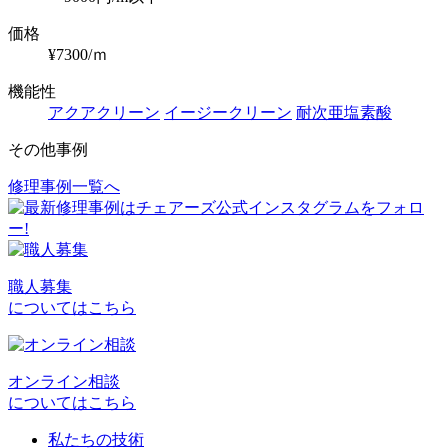
価格
¥7300/ｍ
機能性
アクアクリーン
イージークリーン
耐次亜塩素酸
その他事例
修理事例一覧へ
投
稿
ナ
ビ
職人募集
についてはこちら
ゲ
ー
シ
オンライン相談
についてはこちら
ョ
私たちの技術