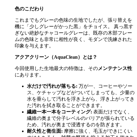
色のこだわり
これまでもグレーの色味の生地でしたが、張り替えを
機に「少しグレーがかった黒」をチョイス。 真っ黒す
ぎない絶妙なチャコールグレーは、既存の木部フレー
ムの色味とも非常に相性が良く、モダンで洗練された
印象を与えます。
アクアクリーン（
AquaClean
）とは？
今回使用した生地最大の特徴は、その
メンテナンス性
にあります。
水だけで汚れが落ちる
:
万が一、コーヒーやソー
ス、ケチャップなどがついてしまっても、少量の
水を垂らして汚れを浮き上がら、浮き上がってき
た汚れを拭き取ることができます。
繊維一本一本をコーティング
:
表面だけでなく、
繊維の奥まで分子レベルのバリアが張られている
ため、汚れが奥まで浸透するのを防ぎます。
耐久性と衛生面
:
摩擦に強く、毛玉ができにくい