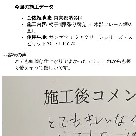
今回の施工データ
ご依頼地域
:
東京都渋谷区
施工内容
:
椅子
4
脚 張り替え ＋ 木部フレーム締め
直し
使用生地
:
サンゲツ アクアクリーンシリーズ・ス
ピリット
AC
・
UP5570
お客様の声
とても綺麗な仕上がりでよかったです。これからも長
く使えそうで嬉しいです。