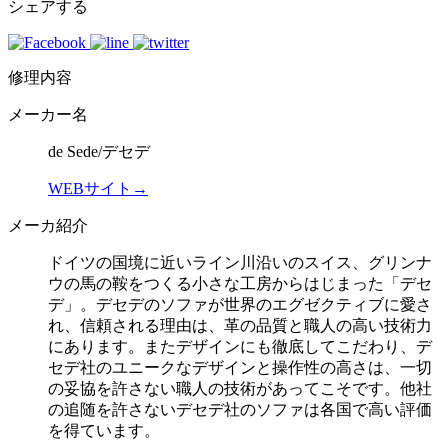
シェアする
修理内容
メーカー名
de Sede/デセデ
WEBサイト→
メーカ紹介
ドイツの国境に近いライン川沿いのスイス、グリンナ
ウの馬の鞍をつくる小さな工房からはじまった「デセ
デ」。デセデのソファが世界のエグゼクティブに愛さ
れ、信頼される理由は、革の品質と職人の高い技術力
にあります。またデザインにも徹底してこだわり、デ
セデ社のユニークなデザインと操作性の高さは、一切
の妥協を許さない職人の技術があってこそです。他社
の追随を許さないデセデ社のソファは各国で高い評価
を得ています。