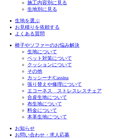
施工内容別に見る
生地別に見る
生地を選ぶ
お見積りを依頼する
よくある質問
椅子やソファーのお悩み解決
生地について
ペット対策について
クッションについて
その他
カッシーナ/Cassina
張り替えや修理について
エコーネス ストレスレスチェア
合皮生地について
布生地について
料金について
本革生地について
お知らせ
お問い合わせ・求人応募