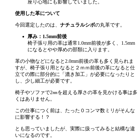
座り心地にも影響していました。
使用した革について
今回選定したのは、
ナチュラルシボ
の丸革です。
厚み：
1.5mm
前後
椅子張り用の革は通常
1.0mm
前後が多く、
1.5mm
になるとやや厚めの部類に入ります。
革の小物などになると
2.0mm
前後の革も多く見られま
すが、椅子張り用となると２ｍｍ前後の革になると仕
立ての際に部分的に「漉き加工」が必要になったりと
し、少し細工が必要です。
椅子やソファで
2
㎜を超える厚さの革を見かける事は多
くはありません。
この仕事につく前は、たった０コンマ数ミリがそんな
に影響する！？
とも思っていましたが、実際に扱ってみると結構な違
いになるのです。