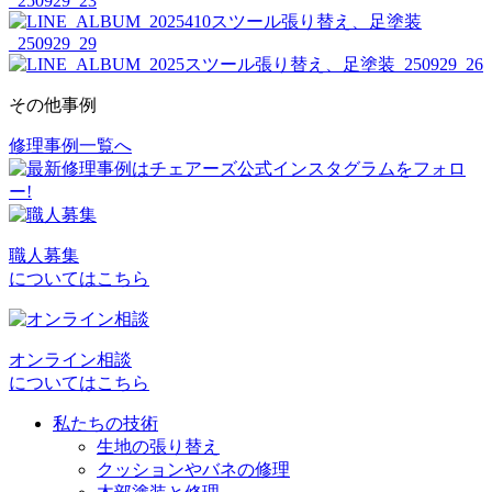
その他事例
修理事例一覧へ
投
稿
ナ
ビ
職人募集
についてはこちら
ゲ
ー
シ
オンライン相談
についてはこちら
ョ
私たちの技術
ン
生地の張り替え
クッションやバネの修理