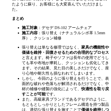
たように蘇り、お客様にも大変喜んでいただけまし
た。
まとめ
施工対象
：デセデ
DS-102
アームチェア
施工内容
：張り替え（ナチュラルシボ革
1.5mm
厚）、クッション補修
張り替えは単なる修理ではなく、
家具の機能性や
価値を維持・回復させるための合理的なプロセス
と言えます。椅子やソファは長年の使用でどうし
ても革や布地が摩耗し、クッションも劣化してき
ます。その結果、見た目の美しさだけでなく、座
り心地や耐久性も損なわれてしまいます。
しかし、今回のように張り替えを行うことで、表
面的な破れや色落ちが解消されるだけでなく、中
材の補修や縫製の強化によって、
快適性を取り戻
すことが可能
です。
また、高級家具ブランドであるデセデのように、
もともとしっかりとしたフレーム構造を持つ製品
は、適切な張り替えを施すことで
価値を維持しつ