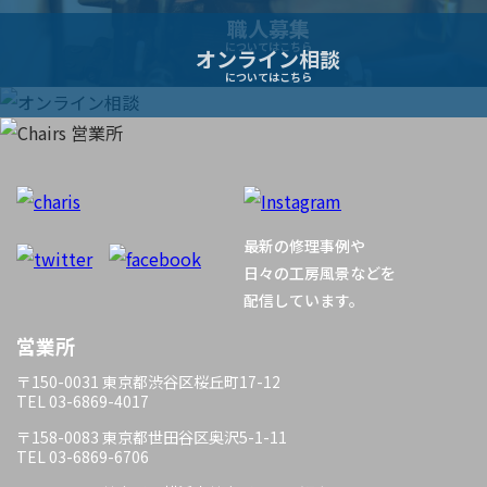
職人募集
についてはこちら
オンライン相談
についてはこちら
最新の修理事例や
日々の工房風景などを
配信しています。
営業所
〒150-0031 東京都渋谷区桜丘町17-12
TEL 03-6869-4017
〒158-0083 東京都世田谷区奥沢5-1-11
TEL 03-6869-6706