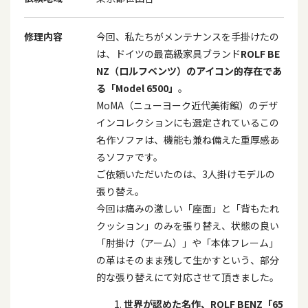
修理内容
今回、私たちがメンテナンスを手掛けたの
は、ドイツの最高級家具ブランド
ROLF BE
NZ
（ロルフベンツ）のアイコン的存在であ
る「
Model 6500
」
。
MoMA（ニューヨーク近代美術館）のデザ
インコレクションにも選定されているこの
名作ソファは、機能も兼ね備えた重厚感あ
るソファです。
ご依頼いただいたのは、
3
人掛けモデルの
張り替え。
今回は痛みの激しい「座面」と「背もたれ
クッション」のみを張り替え、状態の良い
「肘掛け（アーム）」や「本体フレーム」
の革はそのまま残して生かすという、部分
的な張り替えにて対応させて頂きました。
世界が認めた名作、
ROLF BENZ
「
65