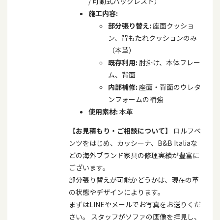
/
可動式バックレスト）
施工内容
:
部分張り替え
:
座面クッショ
ン、背もたれクッションのみ
（本革）
既存利用
:
肘掛け、本体フレー
ム、背面
内部補修
:
座面・背面のウレタ
ンフォームの補強
使用素材
:
本革
【お見積もり・ご相談について】
ロルフベ
ンツをはじめ、カッシーナ、
B&B Italia
な
どの海外ブランド家具の修理実績が豊富に
ございます。
部分張り替えが可能かどうかは、現在の革
の状態やデザインによります。
まずは
LINE
やメールでお写真をお送りくだ
さい。 スタッフがソファの画像を拝見し、