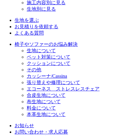
施工内容別に見る
生地別に見る
生地を選ぶ
お見積りを依頼する
よくある質問
椅子やソファーのお悩み解決
生地について
ペット対策について
クッションについて
その他
カッシーナ/Cassina
張り替えや修理について
エコーネス ストレスレスチェア
合皮生地について
布生地について
料金について
本革生地について
お知らせ
お問い合わせ・求人応募