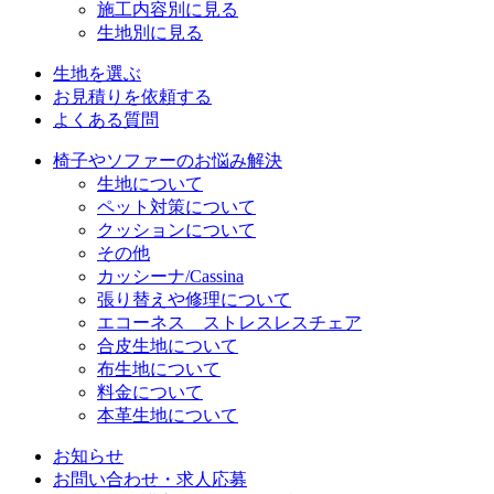
施工内容別に見る
生地別に見る
生地を選ぶ
お見積りを依頼する
よくある質問
椅子やソファーのお悩み解決
生地について
ペット対策について
クッションについて
その他
カッシーナ/Cassina
張り替えや修理について
エコーネス ストレスレスチェア
合皮生地について
布生地について
料金について
本革生地について
お知らせ
お問い合わせ・求人応募