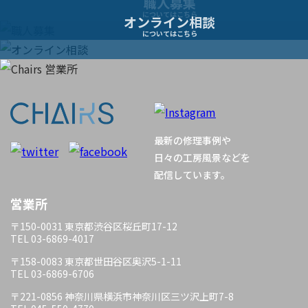
職人募集
についてはこちら
オンライン相談
についてはこちら
最新の修理事例や
日々の工房風景などを
配信しています。
営業所
〒150-0031 東京都渋谷区桜丘町17-12
TEL 03-6869-4017
〒158-0083 東京都世田谷区奥沢5-1-11
TEL 03-6869-6706
〒221-0856 神奈川県横浜市神奈川区三ツ沢上町7-8