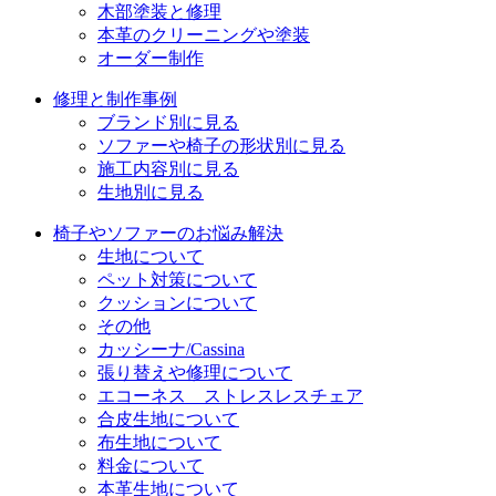
木部塗装と修理
本革のクリーニングや塗装
オーダー制作
修理と制作事例
ブランド別に見る
ソファーや椅子の形状別に見る
施工内容別に見る
生地別に見る
椅子やソファーのお悩み解決
生地について
ペット対策について
クッションについて
その他
カッシーナ/Cassina
張り替えや修理について
エコーネス ストレスレスチェア
合皮生地について
布生地について
料金について
本革生地について