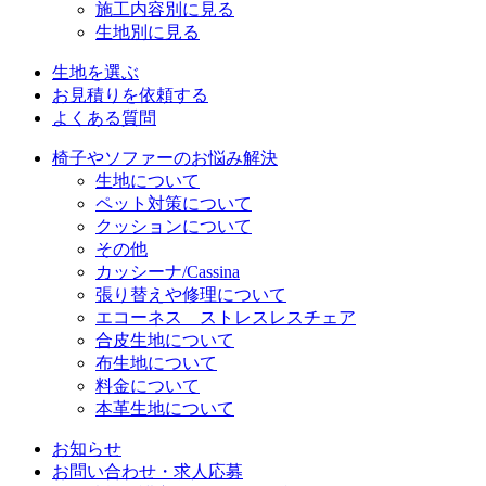
施工内容別に見る
生地別に見る
生地を選ぶ
お見積りを依頼する
よくある質問
椅子やソファーのお悩み解決
生地について
ペット対策について
クッションについて
その他
カッシーナ/Cassina
張り替えや修理について
エコーネス ストレスレスチェア
合皮生地について
布生地について
料金について
本革生地について
お知らせ
お問い合わせ・求人応募