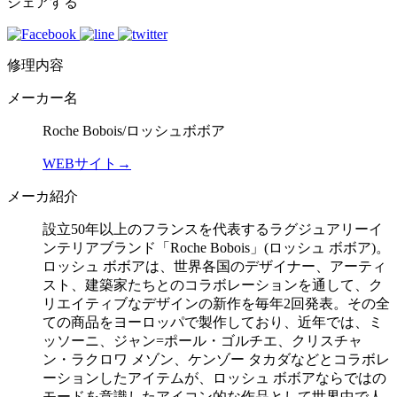
シェアする
修理内容
メーカー名
Roche Bobois/ロッシュボボア
WEBサイト→
メーカ紹介
設立50年以上のフランスを代表するラグジュアリーイ
ンテリアブランド「Roche Bobois」(ロッシュ ボボア)。
ロッシュ ボボアは、世界各国のデザイナー、アーティ
スト、建築家たちとのコラボレーションを通して、ク
リエイティブなデザインの新作を毎年2回発表。その全
ての商品をヨーロッパで製作しており、近年では、ミ
ッソーニ、ジャン=ポール・ゴルチエ、クリスチャ
ン・ラクロワ メゾン、ケンゾー タカダなどとコラボレ
ーションしたアイテムが、ロッシュ ボボアならではの
モードを意識したアイコン的な作品として世界中で人