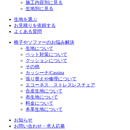
施工内容別に見る
生地別に見る
生地を選ぶ
お見積りを依頼する
よくある質問
椅子やソファーのお悩み解決
生地について
ペット対策について
クッションについて
その他
カッシーナ/Cassina
張り替えや修理について
エコーネス ストレスレスチェア
合皮生地について
布生地について
料金について
本革生地について
お知らせ
お問い合わせ・求人応募