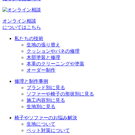
ゲ
ー
シ
オンライン相談
についてはこちら
ョ
私たちの技術
ン
生地の張り替え
クッションやバネの修理
木部塗装と修理
本革のクリーニングや塗装
オーダー制作
修理と制作事例
ブランド別に見る
ソファーや椅子の形状別に見る
施工内容別に見る
生地別に見る
椅子やソファーのお悩み解決
生地について
ペット対策について