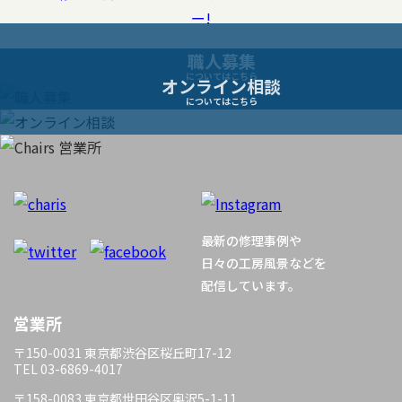
ゲ
ー
職人募集
についてはこちら
オンライン相談
シ
についてはこちら
ョ
ン
最新の修理事例や
日々の工房風景などを
配信しています。
営業所
〒150-0031 東京都渋谷区桜丘町17-12
TEL 03-6869-4017
〒158-0083 東京都世田谷区奥沢5-1-11