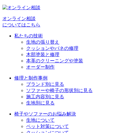
ゲ
ー
シ
オンライン相談
についてはこちら
ョ
私たちの技術
ン
生地の張り替え
クッションやバネの修理
木部塗装と修理
本革のクリーニングや塗装
オーダー制作
修理と制作事例
ブランド別に見る
ソファーや椅子の形状別に見る
施工内容別に見る
生地別に見る
椅子やソファーのお悩み解決
生地について
ペット対策について
クッションについて