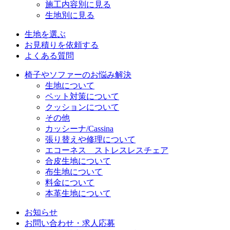
施工内容別に見る
生地別に見る
生地を選ぶ
お見積りを依頼する
よくある質問
椅子やソファーのお悩み解決
生地について
ペット対策について
クッションについて
その他
カッシーナ/Cassina
張り替えや修理について
エコーネス ストレスレスチェア
合皮生地について
布生地について
料金について
本革生地について
お知らせ
お問い合わせ・求人応募