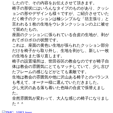
したので、その内容をお伝えさせて頂きます。
椅子の形状にはいろんなタイプのものがあり、クッシ
ョンの形やデザインも様々ですが、ご紹介させていた
だく椅子のクッションは極シンプルな「坊主張り」と
言われる１枚の生地をウレタンクッションの上に被せ
て留めたもの。
座面のクッションに張られている合皮の生地が、剥が
れてボロボロの状態です。
これは、座面の黄色い生地が張られたクッション部分
だけを椅子から取り外し、生地を剥がし、新しい一枚
の生地をまた張り直します。
椅子の設置場所は、世田谷区の教会なのですが椅子自
体は教会の雰囲気にとてもマッチしていて、少し古び
たフレームの感じなどがとても素敵です。
生地は教会の雰囲気や他に沢山ある椅子とのバランス
も考えて、オーナー様に選んでいただきました。
少し光沢のある落ち着いた色味の合皮で張替えまし
た。
全然雰囲気が変わって、大人な感じの椅子になりまし
た＾＾