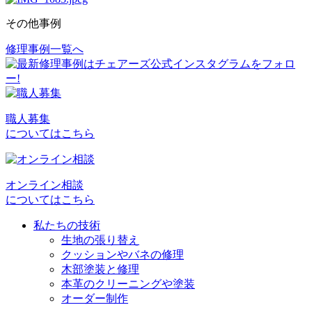
その他事例
修理事例一覧へ
投
稿
ナ
ビ
職人募集
についてはこちら
ゲ
ー
シ
オンライン相談
についてはこちら
ョ
私たちの技術
ン
生地の張り替え
クッションやバネの修理
木部塗装と修理
本革のクリーニングや塗装
オーダー制作