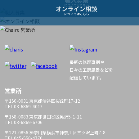
についてはこちら
オンライン相談
シ
についてはこちら
ョ
ン
最新の修理事例や
日々の工房風景などを
配信しています。
営業所
〒150-0031 東京都渋谷区桜丘町17-12
TEL 03-6869-4017
〒158-0083 東京都世田谷区奥沢5-1-11
TEL 03-6869-6706
〒221-0856 神奈川県横浜市神奈川区三ツ沢上町7-8
TEL 045-550-4770