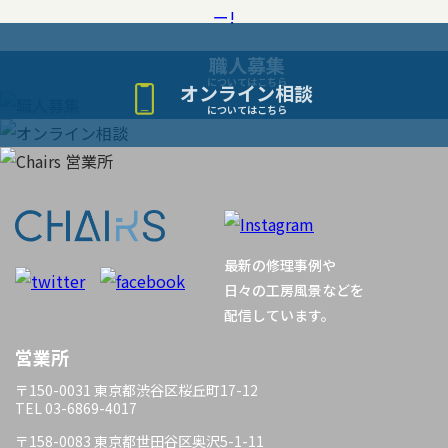
職人募集
についてはこちら
オンライン相談
についてはこちら
最新の修理事例や
日々の工房風景などを
配信しています。
営業所
〒150-0031 東京都渋谷区桜丘町17-12
TEL 03-6869-4017
〒158-0083 東京都世田谷区奥沢5-1-11