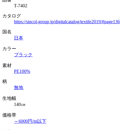
T-7402
カタログ
https://sincol-group.jp/digitalcatalog/textile2019/#page136
国名
日本
カラー
ブラック
素材
PE100%
柄
無地
生地幅
140㎝
価格帯
～6000円/m以下