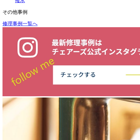
撥水
その他事例
修理事例一覧へ
投
稿
ナ
ビ
ゲ
ー
シ
ョ
ン