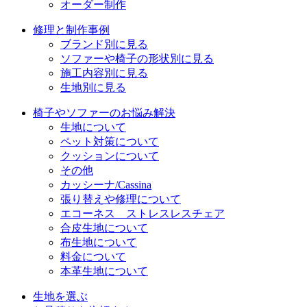
オーダー制作
修理と制作事例
ブランド別に見る
ソファーや椅子の形状別に見る
施工内容別に見る
生地別に見る
椅子やソファーのお悩み解決
生地について
ペット対策について
クッションについて
その他
カッシーナ/Cassina
張り替えや修理について
エコーネス ストレスレスチェア
合皮生地について
布生地について
料金について
本革生地について
生地を選ぶ