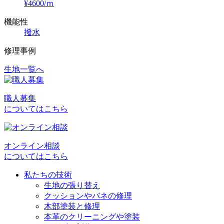
¥4600/ｍ
機能性
撥水
修理事例
生地一覧へ
投
稿
職人募集
ナ
についてはこちら
ビ
ゲ
オンライン相談
ー
についてはこちら
シ
私たちの技術
ョ
生地の張り替え
クッションやバネの修理
ン
木部塗装と修理
本革のクリーニングや塗装