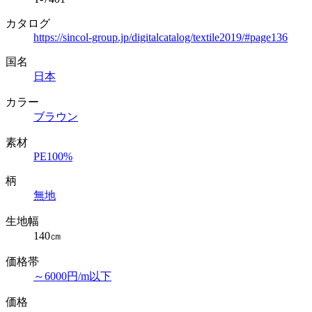
カタログ
https://sincol-group.jp/digitalcatalog/textile2019/#page136
国名
日本
カラー
ブラウン
素材
PE100%
柄
無地
生地幅
140㎝
価格帯
～6000円/m以下
価格