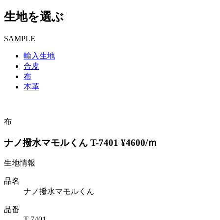
生地を選ぶ
SAMPLE
輸入生地
合皮
布
本革
布
ナノ撥水マモルくん T-7401 ¥4600/ｍ
生地情報
品名
ナノ撥水マモルくん
品番
T-7401