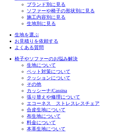
ブランド別に見る
ソファーや椅子の形状別に見る
施工内容別に見る
生地別に見る
生地を選ぶ
お見積りを依頼する
よくある質問
椅子やソファーのお悩み解決
生地について
ペット対策について
クッションについて
その他
カッシーナ/Cassina
張り替えや修理について
エコーネス ストレスレスチェア
合皮生地について
布生地について
料金について
本革生地について