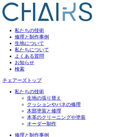
私たちの技術
修理と制作事例
生地について
私たちについて
よくある質問
お知らせ
検索
チェアーズトップ
私たちの技術
生地の張り替え
クッションやバネの修理
木部塗装と修理
本革のクリーニングや塗装
オーダー制作
修理と制作事例